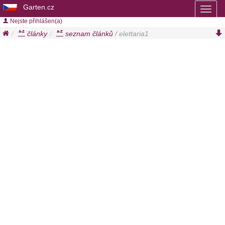
Garten.cz
Toggl
naviga
Nejste přihlášen(a)
články
seznam článků
/ elettaria1