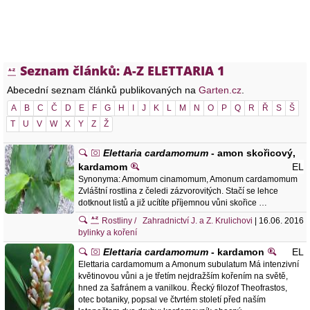
Seznam článků: A-Z ELETTARIA 1
Abecední seznam článků publikovaných na
Garten.cz
.
A
B
C
Č
D
E
F
G
H
I
J
K
L
M
N
O
P
Q
R
Ř
S
Š
T
U
V
W
X
Y
Z
Ž
Elettaria cardamomum
- amon skořicový,
kardamom
EL
Synonyma: Amomum cinamomum, Amonum cardamomum
Zvláštní rostlina z čeledi zázvorovitých. Stačí se lehce
dotknout listů a již ucítíte příjemnou vůni skořice …
Rostliny /
Zahradnictví J. a Z. Krulichovi
| 16.06. 2016
bylinky a koření
Elettaria cardamomum
- kardamon
EL
Elettaria cardamomum a Amonum subulatum Má intenzivní
květinovou vůni a je třetím nejdražším kořením na světě,
hned za šafránem a vanilkou. Řecký filozof Theofrastos,
otec botaniky, popsal ve čtvrtém století před naším