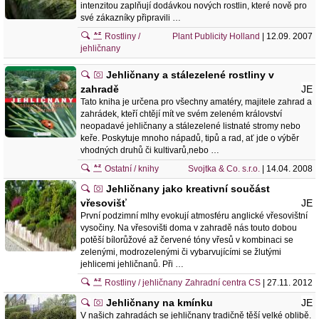
intenzitou zaplňují dodávkou nových rostlin, které nově pro
své zákazníky připravili …
Rostliny /
Plant Publicity Holland
| 12.09. 2007
jehličnany
Jehličnany a stálezelené rostliny v
zahradě
JE
Tato kniha je určena pro všechny amatéry, majitele zahrad a
zahrádek, kteří chtějí mít ve svém zeleném království
neopadavé jehličnany a stálezelené listnaté stromy nebo
keře. Poskytuje mnoho nápadů, tipů a rad, ať jde o výběr
vhodných druhů či kultivarů,nebo …
Ostatní / knihy
Svojtka & Co. s.r.o.
| 14.04. 2008
Jehličnany jako kreativní součást
vřesovišť
JE
První podzimní mlhy evokují atmosféru anglické vřesovištní
vysočiny. Na vřesovišti doma v zahradě nás touto dobou
potěší bílorůžové až červené tóny vřesů v kombinaci se
zelenými, modrozelenými či vybarvujícími se žlutými
jehlicemi jehličnanů. Při …
Rostliny / jehličnany
Zahradní centra CS
| 27.11. 2012
Jehličnany na kmínku
JE
V našich zahradách se jehličnany tradičně těší velké oblibě.