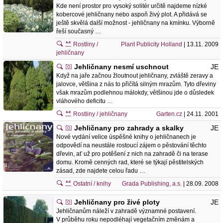
Kde není prostor pro vysoký solitér určitě najdeme nízké
kobercové jehličnany nebo aspoň živý plot. A přidává se
ještě skvělá další možnost - jehličnany na kmínku. Výborně
řeší současný …
Rostliny /
Plant Publicity Holland
| 13.11. 2009
jehličnany
Jehličnany nesmí uschnout
JE
Když na jaře začnou žloutnout jehličnany, zvláště zeravy a
jalovce, většina z nás to přičítá silným mrazům. Tyto dřeviny
však mrazům podlehnou málokdy, většinou jde o důsledek
vláhového deficitu …
Rostliny / jehličnany
Garten.cz
| 24.11. 2001
Jehličnany pro zahrady a skalky
JE
Nové vydání velice úspěšné knihy o jehličnanech je
odpovědí na neustále rostoucí zájem o pěstování těchto
dřevin, ať už pro potěšení z nich na zahradě či na terase
domu. Kromě cenných rad, které se týkají pěstitelských
zásad, zde najdete celou řadu …
Ostatní / knihy
Grada Publishing, a.s.
| 28.09. 2008
Jehličnany pro živé ploty
JE
Jehličnanům náleží v zahradě významné postavení.
V průběhu roku nepodléhají vegetačním změnám a