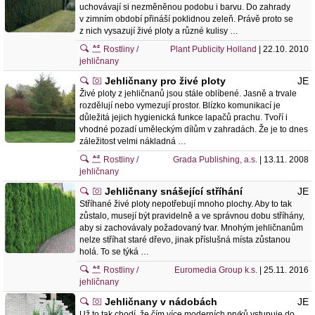
uchovávají si nezměněnou podobu i barvu. Do zahrady
v zimním období přináší poklidnou zeleň. Právě proto se
z nich vysazují živé ploty a různé kulisy …
Rostliny /
Plant Publicity Holland
| 22.10. 2010
jehličnany
Jehličnany pro živé ploty
JE
Živé ploty z jehličnanů jsou stále oblíbené. Jasně a trvale
rozdělují nebo vymezují prostor. Blízko komunikací je
důležitá jejich hygienická funkce lapačů prachu. Tvoří i
vhodné pozadí uměleckým dílům v zahradách. Že je to dnes
záležitost velmi nákladná …
Rostliny /
Grada Publishing, a.s.
| 13.11. 2008
jehličnany
Jehličnany snášející stříhání
JE
Stříhané živé ploty nepotřebují mnoho plochy. Aby to tak
zůstalo, musejí být pravidelně a ve správnou dobu stříhány,
aby si zachovávaly požadovaný tvar. Mnohým jehličnanům
nelze stříhat staré dřevo, jinak příslušná místa zůstanou
holá. To se týká …
Rostliny /
Euromedia Group k.s.
| 25.11. 2016
jehličnany
Jehličnany v nádobách
JE
Už to tak chodí, že čím více moderních prvků vstupuje do