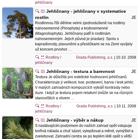
jehličnany
Jehličnany - jehličnany v systematice
rostlin
JE
Rostlinnou říši dělíme velmi zjednodušeně na rostliny
nahosemenné (Pinophyta) a krytosemenné
(Magnoliophyta). Jehličnany patří k rostlinám
nahosemenným. Jejich původ je prastarý. Spolu s
kapraďorosty, plavuněmi a přesličkami se na Zemi vyvíjely
už koncem prvohor …
Rostliny /
Grada Publishing, a.s.
| 10.10. 2008
jehličnany
Jehličnany - textura a barevnost
JE
Textura Je důležitá pro estetické hodnocení jehličnanů.
Charakterizuje ji velikost, tvar, postavení, barva i lesk jehlic.
V malých zahradních kompozicích vytváří kontrasty nebo
iluze. I když je textura pojem relativní (může se na různých
stanovištích a vlivem …
Rostliny /
Grada Publishing, a.s.
| 10.11. 2008
jehličnany
Jehličnany - výběr a nákup
JE
S nastávajícím podzimem do naších zahrad opět vstupuje
tvořivá nálada a chuť sázet, vylepšovat a měnit, vymýšlet a
zvelebovat. Zahradní centra se po teplém létě opět s větší