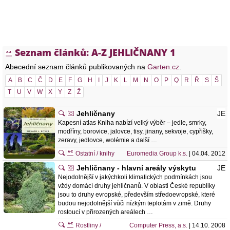
Seznam článků: A-Z JEHLIČNANY 1
Abecední seznam článků publikovaných na
Garten.cz
.
A
B
C
Č
D
E
F
G
H
I
J
K
L
M
N
O
P
Q
R
Ř
S
Š
T
U
V
W
X
Y
Z
Ž
Jehličnany
JE
Kapesní atlas Kniha nabízí velký výběr – jedle, smrky,
modříny, borovice, jalovce, tisy, jinany, sekvoje, cypřišky,
zeravy, jedlovce, wolémie a další …
Ostatní / knihy
Euromedia Group k.s.
| 04.04. 2012
Jehličnany - hlavní areály výskytu
JE
Nejodolnější v jakýchkoli klimatických podmínkách jsou
vždy domácí druhy jehličnanů. V oblasti České republiky
jsou to druhy evropské, především středoevropské, které
budou nejodolnější vůči nízkým teplotám v zimě. Druhy
rostoucí v přirozených areálech …
Rostliny /
Computer Press, a.s.
| 14.10. 2008