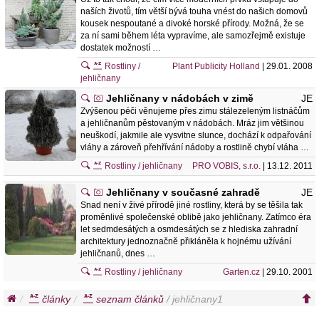
naších životů, tím větší bývá touha vnést do našich domovů
kousek nespoutané a divoké horské přírody. Možná, že se
za ní sami během léta vypravíme, ale samozřejmě existuje
dostatek možností …
Rostliny /
Plant Publicity Holland
| 29.01. 2008
jehličnany
Jehličnany v nádobách v zimě
JE
Zvýšenou péči věnujeme přes zimu stálezeleným listnáčům
a jehličnanům pěstovaným v nádobách. Mráz jim většinou
neuškodí, jakmile ale vysvitne slunce, dochází k odpařování
vláhy a zároveň přehřívání nádoby a rostlině chybí vláha …
Rostliny / jehličnany
PRO VOBIS, s.r.o.
| 13.12. 2011
Jehličnany v současné zahradě
JE
Snad není v živé přírodě jiné rostliny, která by se těšila tak
proměnlivé společenské oblibě jako jehličnany. Zatímco éra
let sedmdesátých a osmdesátých se z hlediska zahradní
architektury jednoznačně přikláněla k hojnému užívání
jehličnanů, dnes …
Rostliny / jehličnany
Garten.cz
| 29.10. 2001
články
seznam článků
/ jehličnany1