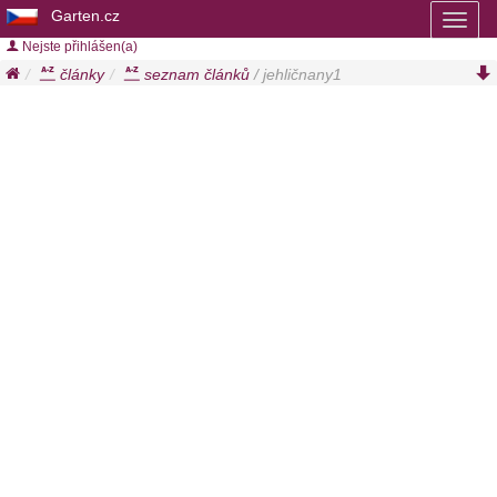
Garten.cz
Toggl
naviga
Nejste přihlášen(a)
články
seznam článků
/ jehličnany1