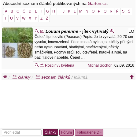
Abecední seznam článků publikovaných na
Garten.cz
.
A
B
C
Č
D
E
F
G
H
I
J
K
L
M
N
O
P
Q
R
Ř
S
Š
T
U
V
W
X
Y
Z
Ž
Lolium perenne
- jílek vytrvalý
LO
Čeleď: lipnicovité (Poaceae) Popis: Je to vytrvalá, 20-70 cm
vysoká, tmavozelená, řídce trsnatá bylina, se stébly přímými
nebo vystoupavámi, hladkými, nevětvenými, někdy
smáčklými. Pochvy listů jsou otevřené, hladké a lysé, na
bázi fialově naběhlé. Čepel …
Rostliny / květena
Michal Sochor
| 02.09. 2016
články
seznam článků
/ lolium1
Články
Fórum
Fotogalerie DF