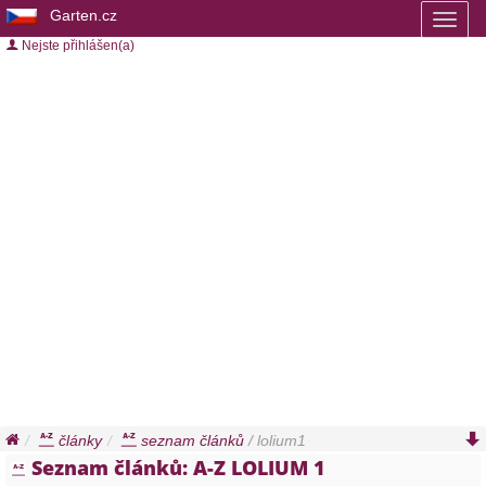
Garten.cz
Toggl
naviga
Nejste přihlášen(a)
články
seznam článků
/ lolium1
Seznam článků: A-Z LOLIUM 1