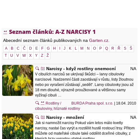
Seznam článků: A-Z NARCISY 1
Abecední seznam článků publikovaných na
Garten.cz
.
A
B
C
Č
D
E
F
G
H
I
J
K
L
M
N
O
P
Q
R
Ř
S
Š
T
U
V
W
X
Y
Z
Ž
Narcisy - když rostliny onemocní
NA
V cibulích narcisů se ukrývají škůdci – larvy cibulovky
narcisové. Nadzemní části zaostávají v růstu, listy žloutnou
nebo po vyrašení zůstávají „sedět“. Larvy cibulovky jsou až
18 mm dlouhé, výrazně proužkované a většinou samy
vyžírají cibuli …
Rostliny /
BURDA Praha spol. s.r.o.
| 18.04. 2010
cibuloviny, hlíznaté rostliny
Narcisy - množení
NA
Jak si namnožit narcisy Pokud vám letos málo kvetly
narcisy, nastal čas vyrýt a rozdělit hustě rostoucí trsy. Přitom
můžete od mateřské cibule také oddělit dceřiné cibulky, z
kterých brzy vyrostou statné rostliny …