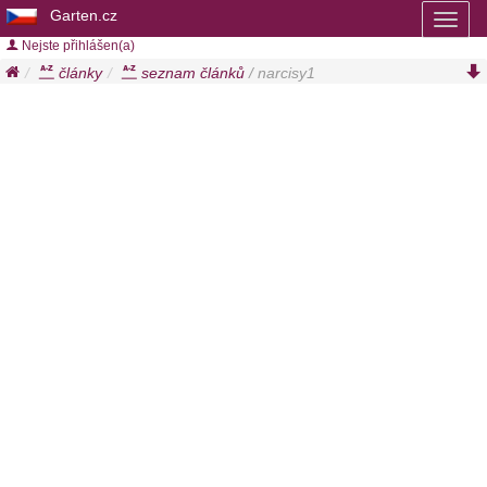
Garten.cz
Toggl
naviga
Nejste přihlášen(a)
články
seznam článků
/ narcisy1