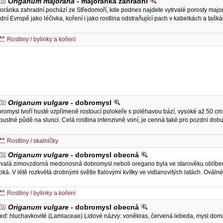
Origanum majorana
- majoránka zahradní
oránka zahradní pochází ze Středomoří, kde podnes najdete vytrvalé porosty majoránk
ední Evropě jako léčivka, koření i jako rostlina odstraňující pach v kabelkách a tašk
Rostliny / bylinky a koření
Origanum vulgare
- dobromysl
romysl tvoří husté vzpřímeně rostoucí polokeře s poléhavou bází, vysoké až 50 cm. 
pustné půdě na slunci. Celá rostlina intenzivně voní, je cenná také pro pozdní dob
Rostliny / skalničky
Origanum vulgare
- dobromysl obecná
rvalá zimovzdorná medonosná dobromysl neboli oregano byla ve starověku oblíbeno
oká. V létě rozkvétá drobnými světle fialovými kvítky ve vidlanovitých latách. Ováln
Rostliny / bylinky a koření
Origanum vulgare
- dobromysl obecná
eď: hluchavkovité (Lamiaceae) Lidové názvy: voněkras, červená lebeda, mysl do