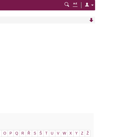
O
P
Q
R
Ř
S
Š
T
U
V
W
X
Y
Z
Ž