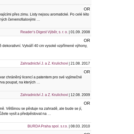
OR
vajícími přes zimu. Listy nejsou aromatické. Po celé léto
ených červenofialovými …
Reader’s Digest Výběr, s. r. o.
| 01.09. 2008
OR
ádně dekorativní. Vytváří 40 cm vysoké vzpřímené výhony,
Zahradnictví J. a Z. Krulichovi
| 21.08. 2017
OR
ltivar chráněný licencí a patentem pro své vyjímečné
arva poupat, na kterých …
Zahradnictví J. a Z. Krulichovi
| 12.08. 2009
OR
. Většinou se pěstuje na zahradě, ale bude se jí,
můžete vysít a předpěstovat na …
BURDA Praha spol. s.r.o.
| 08.03. 2010