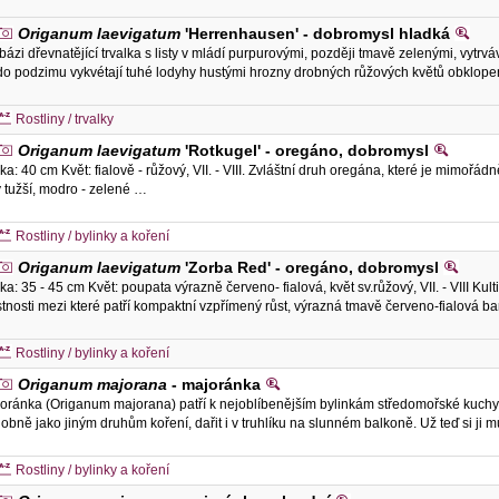
Origanum laevigatum
'Herrenhausen' - dobromysl hladká
bázi dřevnatějící trvalka s listy v mládí purpurovými, později tmavě zelenými, vytrvá
do podzimu vykvétají tuhé lodyhy hustými hrozny drobných růžových květů obklop
Rostliny / trvalky
Origanum laevigatum
'Rotkugel' - oregáno, dobromysl
ka: 40 cm Květ: fialově - růžový, VII. - VIII. Zvláštní druh oregána, které je mimoř
ty tužší, modro - zelené …
Rostliny / bylinky a koření
Origanum laevigatum
'Zorba Red' - oregáno, dobromysl
ka: 35 - 45 cm Květ: poupata výrazně červeno- fialová, květ sv.růžový, VII. - VIII Ku
stnosti mezi které patří kompaktní vzpřímený růst, výrazná tmavě červeno-fialová b
Rostliny / bylinky a koření
Origanum majorana
- majoránka
oránka (Origanum majorana) patří k nejoblíbenějším bylinkám středomořské kuchyně
obně jako jiným druhům koření, dařit i v truhlíku na slunném balkoně. Už teď si ji 
Rostliny / bylinky a koření