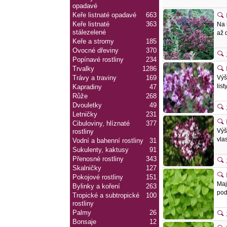
opadavé
Keře listnaté opadavé
663
Keře listnaté
363
Na 
stálezelené
až 
Keře a stromy
185
Ovocné dřeviny
370
Popínavé rostliny
234
Trvalky
1286
Výš
Trávy a traviny
169
lis
Kapradiny
47
Růže
268
Dvouletky
49
Letničky
231
Cibuloviny, hlíznaté
377
Výš
rostliny
vla
Vodní a bahenní rostliny
31
Sukulenty, kaktusy
91
Přenosné rostliny
343
Skalničky
127
Pokojové rostliny
151
Maj
Bylinky a koření
263
pod
Tropické a subtropické
100
rostliny
Palmy
26
Bonsaje
12