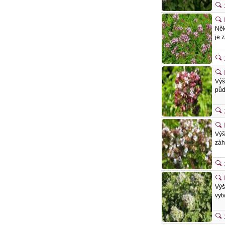
Něk
je 
Výš
půd
Výš
záh
Výš
vyt