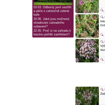
03.03. Odborný jarní sestřih
a péče o celoročně zelené
keře
20.06. Jaké jsou možnosti
Int
skladování zahradního
Dob
vybavení?
22.05. Proč si na zahradu k
bazénu pořídit zastřešení?
Výš
slu
Zla