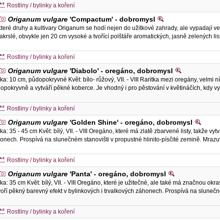
Rostliny / bylinky a koření
Origanum vulgare
'Compactum' - dobromysl
teré druhy a kultivary Origanum se hodí nejen do užitkové zahrady, ale vypadaj
zakrslé, obvykle jen 20 cm vysoké a tvořící polštáře aromatických, jasně zelených li
Rostliny / bylinky a koření
Origanum vulgare
'Diabolo' - oregáno, dobromysl
ka: 10 cm, půdopokryvné Květ: bílo- růžový, VII. - VIII Raritka mezi oregány, velmi níz
opokryvně a vytváří pěkné koberce. Je vhodný i pro pěstování v květináčích, kdy vy
Rostliny / bylinky a koření
Origanum vulgare
'Golden Shine' - oregáno, dobromysl
ka: 35 - 45 cm Květ: bílý, VII. - VIII Oregáno, které má zlatě zbarvené listy, takže vy
onech. Prospívá na slunečném stanovišti v propustné hlinito-písčité zemině. Mra
Rostliny / bylinky a koření
Origanum vulgare
'Panta' - oregáno, dobromysl
ka: 35 cm Květ: bílý, VII. - VIII Oregáno, které je užitečné, ale také má značnou ok
voří pěkný barevný efekt v bylinkových i trvalkových záhonech. Prospívá na sluneč
Rostliny / bylinky a koření