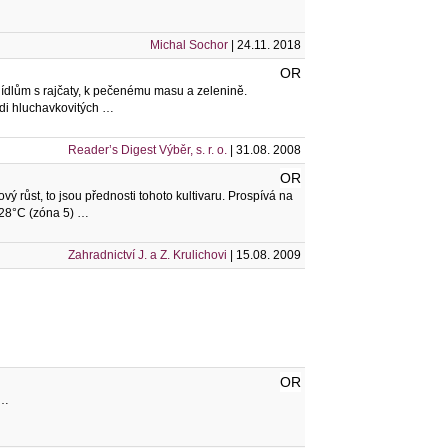
Michal Sochor
| 24.11. 2018
OR
ídlům s rajčaty, k pečenému masu a zelenině.
edi hluchavkovitých …
Reader’s Digest Výběr, s. r. o.
| 31.08. 2008
OR
kový růst, to jsou přednosti tohoto kultivaru. Prospívá na
 -28°C (zóna 5) …
Zahradnictví J. a Z. Krulichovi
| 15.08. 2009
OR
 …