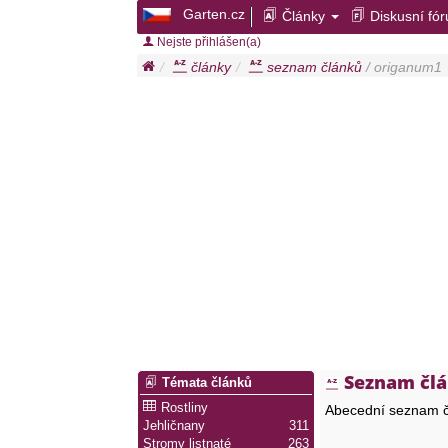
Garten.cz
Články
Diskusní fó
Nejste přihlášen(a)
články
seznam článků
/ origanum1
Seznam čl
Témata článků
Rostliny
Abecední seznam č
Jehličnany
311
Stromy listnaté
263