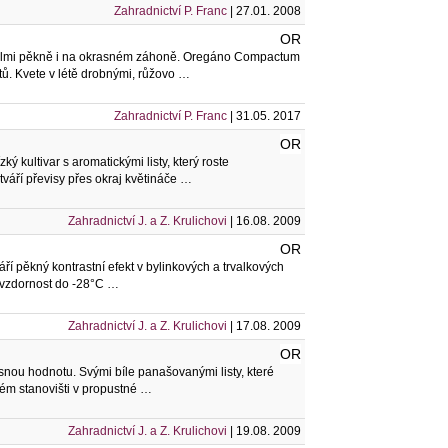
Zahradnictví P. Franc
| 27.01. 2008
OR
í velmi pěkně i na okrasném záhoně. Oregáno Compactum
stů. Kvete v létě drobnými, růžovo …
Zahradnictví P. Franc
| 31.05. 2017
OR
ký kultivar s aromatickými listy, který roste
tváří převisy přes okraj květináče …
Zahradnictví J. a Z. Krulichovi
| 16.08. 2009
OR
tváří pěkný kontrastní efekt v bylinkových a trvalkových
zuvzdornost do -28°C …
Zahradnictví J. a Z. Krulichovi
| 17.08. 2009
OR
rasnou hodnotu. Svými bíle panašovanými listy, které
ném stanovišti v propustné …
Zahradnictví J. a Z. Krulichovi
| 19.08. 2009