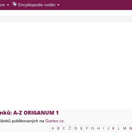
rum
Encyklopedie rostlin
ánků: A-Z ORIGANUM 1
lánků publikovaných na
Garten.cz
.
A
B
C
Č
D
E
F
G
H
I
J
K
L
M
N