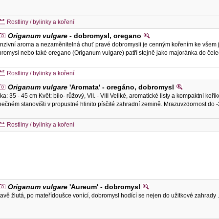
Rostliny / bylinky a koření
Origanum vulgare
- dobromysl, oregano
enzivní aroma a nezaměnitelná chuť pravé dobromysli je cenným kořením ke všem j
romysl nebo také oregano (Origanum vulgare) patří stejně jako majoránka do čel
Rostliny / bylinky a koření
Origanum vulgare
'Aromata' - oregáno, dobromysl
ka: 35 - 45 cm Květ: bílo- růžový, VII. - VIII Veliké, aromatické listy a kompaktní keří
nečném stanovišti v propustné hlinito písčité zahradní zemině. Mrazuvzdornost do
Rostliny / bylinky a koření
Origanum vulgare
'Aureum' - dobromysl
tavě žlutá, po mateřídoušce vonící, dobromysl hodící se nejen do užitkové zahrady