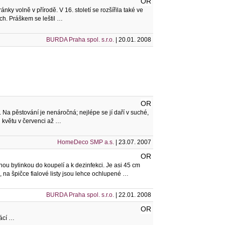
OR
y volně v přírodě. V 16. století se rozšířila také ve
ách. Práškem se leštil …
BURDA Praha spol. s.r.o.
| 20.01. 2008
OR
Na pěstování je nenáročná; nejlépe se jí daří v suché,
u květu v červenci až …
HomeDeco SMP a.s.
| 23.07. 2007
OR
u bylinkou do koupelí a k dezinfekci. Je asi 45 cm
é, na špičce fialové listy jsou lehce ochlupené …
BURDA Praha spol. s.r.o.
| 22.01. 2008
OR
mácí …