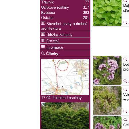
Trávník
77
Maj
Užitkové rostliny
317
stř
Květena
393
Ostatní
281
Stavební prvky a drobná
architektura
Údržba zahrady
Ostatní
Informace
Články
Dob
pro
Vyt
17.04. Lokalita Losolosy
vys
Čel