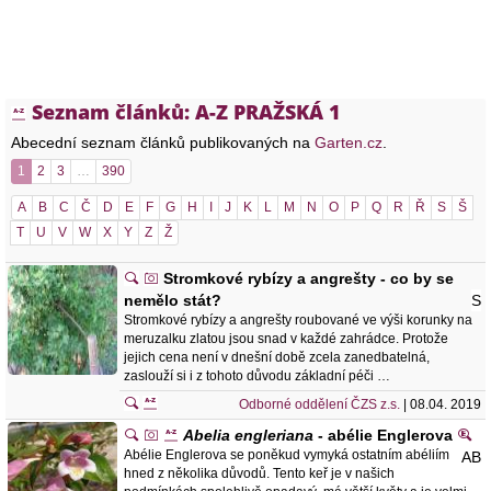
Seznam článků: A-Z PRAŽSKÁ 1
Abecední seznam článků publikovaných na
Garten.cz
.
1
2
3
…
390
A
B
C
Č
D
E
F
G
H
I
J
K
L
M
N
O
P
Q
R
Ř
S
Š
T
U
V
W
X
Y
Z
Ž
Stromkové rybízy a angrešty - co by se
nemělo stát?
S
Stromkové rybízy a angrešty roubované ve výši korunky na
meruzalku zlatou jsou snad v každé zahrádce. Protože
jejich cena není v dnešní době zcela zanedbatelná,
zaslouží si i z tohoto důvodu základní péči …
Odborné oddělení ČZS z.s.
| 08.04. 2019
Abelia engleriana
- abélie Englerova
Abélie Englerova se poněkud vymyká ostatním abéliím
AB
hned z několika důvodů. Tento keř je v našich