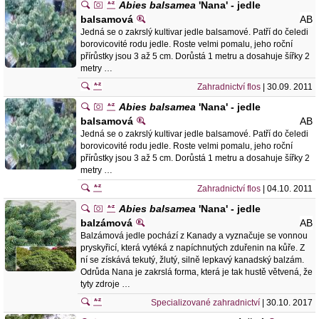
Abies balsamea
'Nana' - jedle
balsamová
AB
Jedná se o zakrslý kultivar jedle balsamové. Patří do čeledi
borovicovité rodu jedle. Roste velmi pomalu, jeho roční
přírůstky jsou 3 až 5 cm. Dorůstá 1 metru a dosahuje šířky 2
metry …
Zahradnictví flos
| 30.09. 2011
Abies balsamea
'Nana' - jedle
balsamová
AB
Jedná se o zakrslý kultivar jedle balsamové. Patří do čeledi
borovicovité rodu jedle. Roste velmi pomalu, jeho roční
přírůstky jsou 3 až 5 cm. Dorůstá 1 metru a dosahuje šířky 2
metry …
Zahradnictví flos
| 04.10. 2011
Abies balsamea
'Nana' - jedle
balzámová
AB
Balzámová jedle pochází z Kanady a vyznačuje se vonnou
pryskyřicí, která vytéká z napíchnutých zduřenin na kůře. Z
ní se získává tekutý, žlutý, silně lepkavý kanadský balzám.
Odrůda Nana je zakrslá forma, která je tak hustě větvená, že
tyty zdroje …
Specializované zahradnictví
| 30.10. 2017