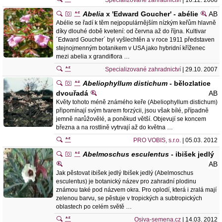
Specializované zahradnictví
| 16.12. 2008
Abelia
x 'Edward Goucher' - abélie
AB
Abélie se řadí k těm nejpopulárnějším nízkým keřům hlavně
díky dlouhé době kvetení: od června až do října. Kultivar
´Edward Goucher´ byl vyšlechtěn a v roce 1911 představen
stejnojmenným botanikem v USA jako hybridní kříženec
mezi abelia x grandiflora …
Specializované zahradnictví
| 29.10. 2007
Abeliophyllum distichum
- bělozlatice
dvouřadá
AB
Květy tohoto méně známého keře (Abeliophyllum distichum)
připomínají svým tvarem forzýcii, jsou však bílé, případně
jemně narůžovělé, a poněkud větší. Objevují se koncem
března a na rostlině vytrvají až do května …
PRO VOBIS, s.r.o.
| 05.03. 2012
Abelmoschus esculentus
- ibišek jedlý
AB
Jak pěstovat ibišek jedlý Ibišek jedlý (Abelmoschus
esculentus) je botanický název pro zahradní plodinu
známou také pod názvem okra. Pro oplodí, která i zralá mají
zelenou barvu, se pěstuje v tropických a subtropických
oblastech po celém světě …
Osiva-semena.cz
| 14.03. 2012