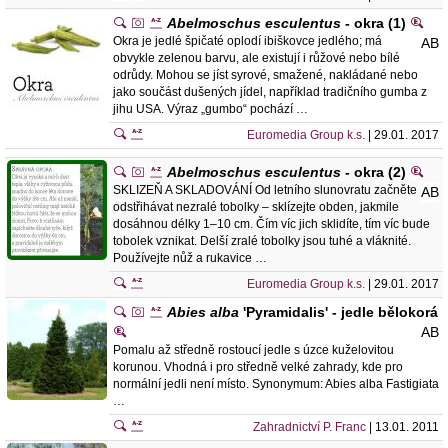
Abelmoschus esculentus
- okra (1)
Okra je jedlé špičaté oplodí ibiškovce jedlého; má
AB
obvykle zelenou barvu, ale existují i růžové nebo bílé
odrůdy. Mohou se jíst syrové, smažené, nakládané nebo
jako součást dušených jídel, například tradičního gumba z
jihu USA. Výraz „gumbo“ pochází …
Euromedia Group k.s.
| 29.01. 2017
Abelmoschus esculentus
- okra (2)
SKLIZEŇ A SKLADOVÁNÍ Od letního slunovratu začněte
AB
odstřihávat nezralé tobolky – sklízejte obden, jakmile
dosáhnou délky 1–10 cm. Čím víc jich sklidíte, tím víc bude
tobolek vznikat. Delší zralé tobolky jsou tuhé a vláknité.
Používejte nůž a rukavice …
Euromedia Group k.s.
| 29.01. 2017
Abies alba
'Pyramidalis' - jedle bělokorá
AB
Pomalu až středně rostoucí jedle s úzce kuželovitou
korunou. Vhodná i pro středně velké zahrady, kde pro
normální jedli není místo. Synonymum: Abies alba Fastigiata
…
Zahradnictví P. Franc
| 13.01. 2011