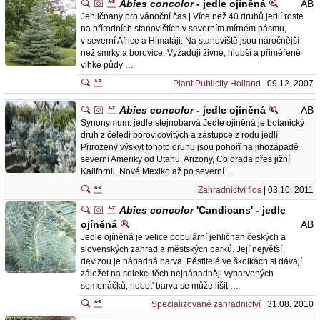
Abies concolor
- jedle ojíněná
AB
Jehličnany pro vánoční čas | Více než 40 druhů jedlí roste
na přírodních stanovištích v severním mírném pásmu,
v severní Africe a Himaláji. Na stanoviště jsou náročnější
než smrky a borovice. Vyžadují živné, hlubší a přiměřeně
vlhké půdy …
Plant Publicity Holland
| 09.12. 2007
Abies concolor
- jedle ojíněná
AB
Synonymum: jedle stejnobarvá Jedle ojíněná je botanický
druh z čeledi borovicovitých a zástupce z rodu jedlí.
Přirozený výskyt tohoto druhu jsou pohoří na jihozápadě
severní Ameriky od Utahu, Arizony, Colorada přes jižní
Kalifornii, Nové Mexiko až po severní …
Zahradnictví flos
| 03.10. 2011
Abies concolor
'Candicans' - jedle
ojíněná
AB
Jedle ojíněná je velice populární jehličnan českých a
slovenských zahrad a městských parků. Její největší
devizou je nápadná barva. Pěstitelé ve školkách si dávají
záležet na selekci těch nejnápadněji vybarvených
semenáčků, neboť barva se může lišit …
Specializované zahradnictví
| 31.08. 2010