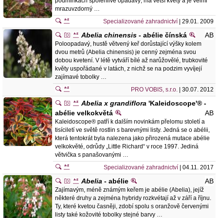
podmínkách spolehlivě opadavý, má větší květy a je velmi
mrazuvzdorný …
Specializované zahradnictví
| 29.01. 2009
Abelia chinensis
- abélie čínská
AB
Poloopadavý, hustě větvený keř dorůstající výšky kolem
dvou metrů (Abelia chinensis) je cenný zejména svou
dobou kvetení. V létě vytváří bílé až narůžovělé, trubkovité
květy uspořádané v latách, z nichž se na podzim vyvíjejí
zajímavé tobolky …
PRO VOBIS, s.r.o.
| 30.07. 2012
Abelia x grandiflora
'Kaleidoscope'® -
abélie velkokvětá
AB
Kaleidoscope® patří k dalším novinkám přelomu století a
tisíciletí ve světě rostlin s barevnými listy. Jedná se o abélii,
která tentokrát byla nalezena jako přirozená mutace abélie
velkokvěté, odrůdy „Little Richard“ v roce 1997. Jediná
větvička s panašovanými …
Specializované zahradnictví
| 04.11. 2017
Abelia
- abélie
AB
Zajímavým, méně známým keřem je abélie (Abelia), jejíž
některé druhy a zejména hybridy rozkvétají až v září a říjnu.
Ty, které kvetou časněji, zdobí spolu s oranžově červenými
listy také kožovité tobolky stejné barvy …