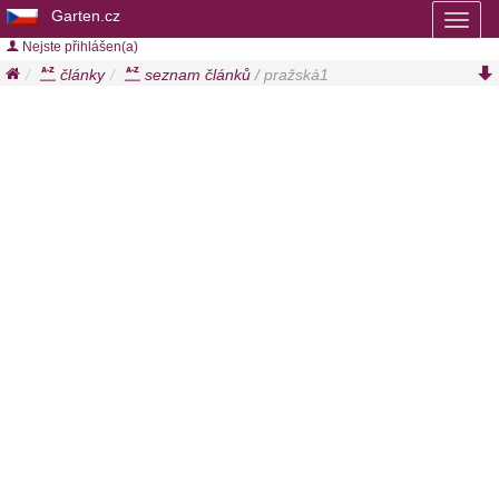
Garten.cz
Toggl
naviga
Nejste přihlášen(a)
články
seznam článků
/ pražská1