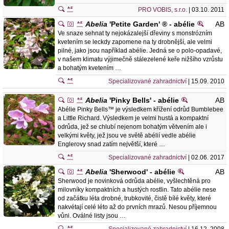
PRO VOBIS, s.r.o.
| 03.10. 2011
Abelia
'Petite Garden' ® - abélie
AB
Ve snaze sehnat ty nejokázalejší dřeviny s monstrózním
kvetením se leckdy zapomene na ty drobnější, ale velmi
pilné, jako jsou například abélie. Jedná se o polo-opadavé,
v našem klimatu výjimečně stálezelené keře nižšího vzrůstu
a bohatým kvetením …
Specializované zahradnictví
| 15.09. 2010
Abelia
'Pinky Bells' - abélie
AB
Abélie Pinky Bells™ je výsledkem křížení odrůd Bumblebee
a Little Richard. Výsledkem je velmi hustá a kompaktní
odrůda, jež se chlubí nejenom bohatým větvením ale i
velkými květy, jež jsou ve světě abélií vedle abélie
Englerovy snad zatím největší, které …
Specializované zahradnictví
| 02.06. 2017
Abelia
'Sherwood' - abélie
AB
Sherwood je novinková odrůda abélie, vyšlechtěná pro
milovníky kompaktních a hustých rostlin. Tato abélie nese
od začátku léta drobné, trubkovité, čistě bílé květy, které
nakvétají celé léto až do prvních mrazů. Nesou příjemnou
vůni. Oválné listy jsou …