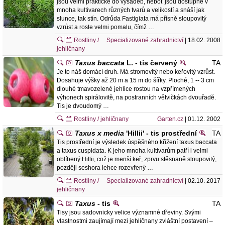
jsou velmi praktické do výsadeb, neboť jsou dostupné v
mnoha kultivarech různých tvarů a velikostí a snáší jak
slunce, tak stín. Odrůda Fastigiata má přísně sloupovitý
vzrůst a roste velmi pomalu, čímž …
Rostliny /
Specializované zahradnictví
| 18.02. 2008
jehličnany
Taxus baccata
L. - tis červený
TA
Je to náš domácí druh. Má stromovitý nebo keřovitý vzrůst.
Dosahuje výšky až 20 m a 15 m do šířky. Ploché, 1 -- 3 cm
dlouhé tmavozelené jehlice rostou na vzpřímených
výhonech spirálovitě, na postranních větvičkách dvouřadě.
Tis je dvoudomý …
Rostliny / jehličnany
Garten.cz
| 01.12. 2002
Taxus x media
'Hillii' - tis prostřední
TA
Tis prostřední je výsledek úspěšného křížení taxus baccata
a taxus cuspidata. K jeho mnoha kultivarům patří i velmi
oblíbený Hillii, což je menší keř, zprvu stěsnaně sloupovitý,
později seshora lehce rozevřený …
Rostliny /
Specializované zahradnictví
| 02.10. 2017
jehličnany
Taxus
- tis
TA
Tisy jsou sadovnicky velice významné dřeviny. Svými
vlastnostmi zaujímají mezi jehličnany zvláštní postavení –