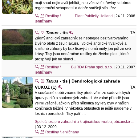
mají snad nejtmavší jehličí, jsou věkovité dřeviny s dobrou
regenerační schopností a dobře snášejí stín i řez …
Rostliny /
Plant Publicity Holland
| 24.11. 2008
jehličnany
Taxus
- tis
TA
Žádný anglický zahradník se neobejde bez tvarovaného
živého plotu z tisu (Taxus). Typické anglické trvalkové a
smíšené záhony by bez tisových lemů měly jen půl ze své
krásy. Tisy jsou nenáročné rostliny do živého plotu, které
prospívají jak na slunci …
Rostliny /
BURDA Praha spol. s.r.o.
| 20.11. 2007
jehličnany
Taxus
- tis | Dendrologická zahrada
VÚKOZ (1)
TA
V současné době známe tisy především ze sadovnických
úprav parků a soukromých zahrad. Ve volné přírodě jsou
velmi vzácné, ačkoliv před několika sty lety byly v našich
končinách běžné. V několika oblastech je ještě najdeme v
lesních porostech. Tisy patří …
Společnost pro zahradní a krajinářskou tvorbu, občanské ...
| 03.12. 2009
Rostliny / jehličnany