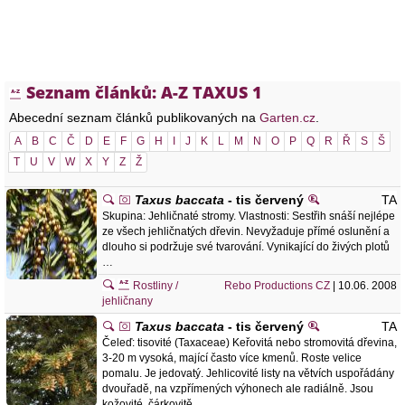
Seznam článků: A-Z TAXUS 1
Abecední seznam článků publikovaných na
Garten.cz
.
A
B
C
Č
D
E
F
G
H
I
J
K
L
M
N
O
P
Q
R
Ř
S
Š
T
U
V
W
X
Y
Z
Ž
Taxus baccata
- tis červený
TA
Skupina: Jehličnaté stromy. Vlastnosti: Sestřih snáší nejlépe
ze všech jehličnatých dřevin. Nevyžaduje přímé oslunění a
dlouho si podržuje své tvarování. Vynikající do živých plotů
…
Rostliny /
Rebo Productions CZ
| 10.06. 2008
jehličnany
Taxus baccata
- tis červený
TA
Čeleď: tisovité (Taxaceae) Keřovitá nebo stromovitá dřevina,
3-20 m vysoká, mající často více kmenů. Roste velice
pomalu. Je jedovatý. Jehlicovité listy na větvích uspořádány
dvouřadě, na vzpřímených výhonech ale radiálně. Jsou
kožovité, čárkovitě …