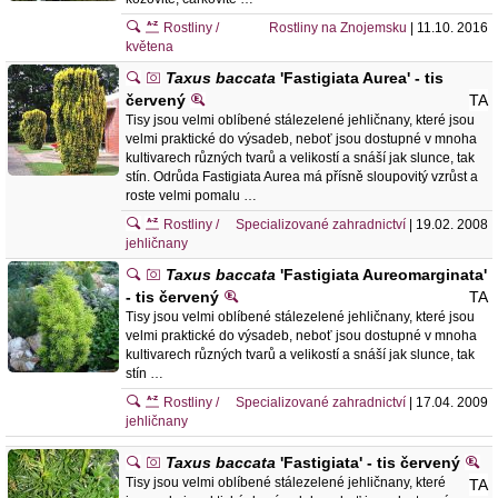
Rostliny /
Rostliny na Znojemsku
| 11.10. 2016
květena
Taxus baccata
'Fastigiata Aurea' - tis
červený
TA
Tisy jsou velmi oblíbené stálezelené jehličnany, které jsou
velmi praktické do výsadeb, neboť jsou dostupné v mnoha
kultivarech různých tvarů a velikostí a snáší jak slunce, tak
stín. Odrůda Fastigiata Aurea má přísně sloupovitý vzrůst a
roste velmi pomalu …
Rostliny /
Specializované zahradnictví
| 19.02. 2008
jehličnany
Taxus baccata
'Fastigiata Aureomarginata'
- tis červený
TA
Tisy jsou velmi oblíbené stálezelené jehličnany, které jsou
velmi praktické do výsadeb, neboť jsou dostupné v mnoha
kultivarech různých tvarů a velikostí a snáší jak slunce, tak
stín …
Rostliny /
Specializované zahradnictví
| 17.04. 2009
jehličnany
Taxus baccata
'Fastigiata' - tis červený
Tisy jsou velmi oblíbené stálezelené jehličnany, které
TA