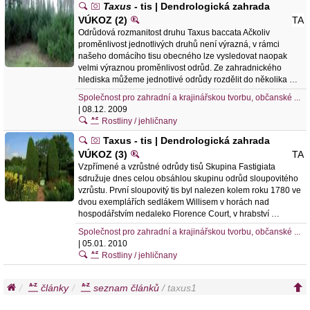
Taxus
- tis | Dendrologická zahrada
VÚKOZ (2)
TA
Odrůdová rozmanitost druhu Taxus baccata Ačkoliv
proměnlivost jednotlivých druhů není výrazná, v rámci
našeho domácího tisu obecného lze vysledovat naopak
velmi výraznou proměnlivost odrůd. Ze zahradnického
hlediska můžeme jednotlivé odrůdy rozdělit do několika …
Společnost pro zahradní a krajinářskou tvorbu, občanské ...
| 08.12. 2009
Rostliny / jehličnany
Taxus - tis | Dendrologická zahrada
VÚKOZ (3)
TA
Vzpřímené a vzrůstné odrůdy tisů Skupina Fastigiata
sdružuje dnes celou obsáhlou skupinu odrůd sloupovitého
vzrůstu. První sloupovitý tis byl nalezen kolem roku 1780 ve
dvou exemplářích sedlákem Willisem v horách nad
hospodářstvím nedaleko Florence Court, v hrabství …
Společnost pro zahradní a krajinářskou tvorbu, občanské ...
| 05.01. 2010
Rostliny / jehličnany
články
seznam článků
/ taxus1