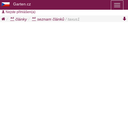
Garten.cz
Toggl
naviga
Nejste přihlášen(a)
články
seznam článků
/ taxus1