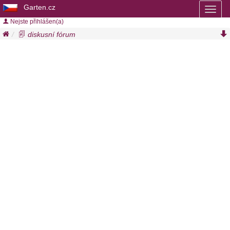
Garten.cz
Toggl
naviga
Nejste přihlášen(a)
diskusní fórum
příspěvky zahradní rostliny / kvetoucí stromy a keře
/ 1