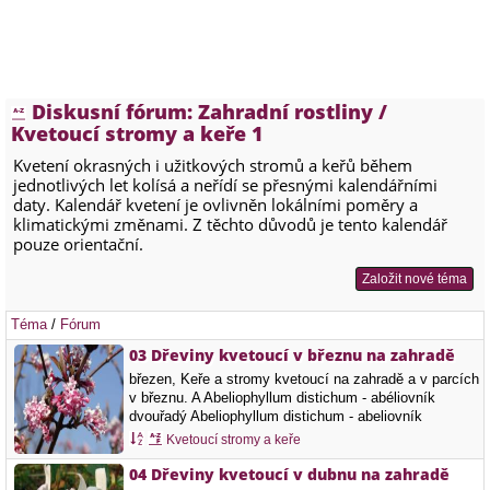
Diskusní fórum: Zahradní rostliny /
Kvetoucí stromy a keře 1
Kvetení okrasných i užitkových stromů a keřů během
jednotlivých let kolísá a neřídí se přesnými kalendářními
daty. Kalendář kvetení je ovlivněn lokálními poměry a
klimatickými změnami. Z těchto důvodů je tento kalendář
pouze orientační.
Založit nové téma
Téma
/
Fórum
03 Dřeviny kvetoucí v březnu na zahradě
březen, Keře a stromy kvetoucí na zahradě a v parcích
v březnu. A Abeliophyllum distichum - abéliovník
dvouřadý Abeliophyllum distichum - abeliovník
dvouřadý - větévka s květy Acer negundo - javor
Kvetoucí stromy a keře
jasanolistý Alnus glutinosa - olše lepkavá…
04 Dřeviny kvetoucí v dubnu na zahradě