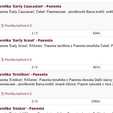
ivoňka 'Early Caucasian' - Paeonia
eonia 'Early Caucasian'; Čeleď: Paeoniaceae - pivoňkovité Barva květů: svět
Pivoňky bylinné A-Z
1 / 3
634x
voňka 'Early Scout' - Paeonia
eonia 'Early Scout'; Kříženec: Paeonia lactiflora x Paeonia tenuifolia Čeleď:
Pivoňky bylinné A-Z
2 / 5
907x
voňka 'Erotikon' - Paeonia
eonia 'Erotikon'; Kříženec: Paeonia tenuifolia x Paeonia obovata Další názvy:
eoniaceae - pivoňkovité Barva květů: tmavě růžová, Poprvé vykvetla v roc
Pivoňky bylinné A-Z
2 / 5
1093x
voňka 'Extáze' - Paeonia