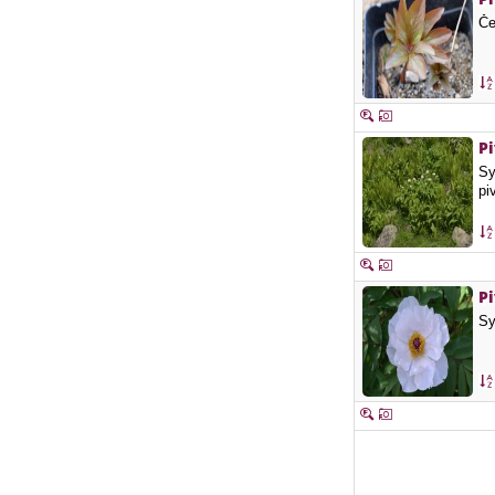
Če
P
Sy
pi
Pi
Sy