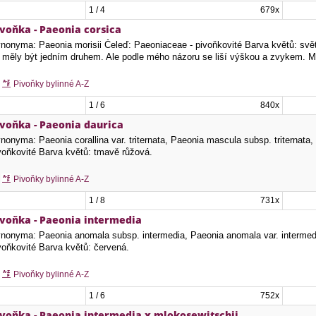
1 / 4
679x
ivoňka - Paeonia corsica
nonyma: Paeonia morisii Čeleď: Paeoniaceae - pivoňkovité Barva květů: světle
 měly být jedním druhem. Ale podle mého názoru se liší výškou a zvykem. M
Pivoňky bylinné A-Z
1 / 6
840x
ivoňka - Paeonia daurica
nonyma: Paeonia corallina var. triternata, Paeonia mascula subsp. triternata,
voňkovité Barva květů: tmavě růžová.
Pivoňky bylinné A-Z
1 / 8
731x
ivoňka - Paeonia intermedia
nonyma: Paeonia anomala subsp. intermedia, Paeonia anomala var. intermed
voňkovité Barva květů: červená.
Pivoňky bylinné A-Z
1 / 6
752x
ivoňka - Paeonia intermedia x mlokosewitschii