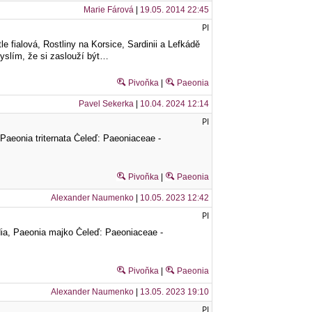
Marie Fárová
|
19.05. 2014 22:45
PI
 fialová, Rostliny na Korsice, Sardinii a Lefkádě
yslím, že si zaslouží být…
Pivoňka
|
Paeonia
Pavel Sekerka
|
10.04. 2024 12:14
PI
 Paeonia triternata Čeleď: Paeoniaceae -
Pivoňka
|
Paeonia
Alexander Naumenko
|
10.05. 2023 12:42
PI
ia, Paeonia majko Čeleď: Paeoniaceae -
Pivoňka
|
Paeonia
Alexander Naumenko
|
13.05. 2023 19:10
PI