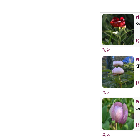
P
Sy
Pi
Kř
P
Če