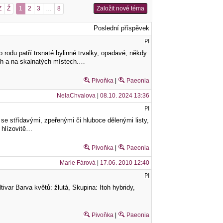
Z
Ž
1
2
3
…
8
Založit nové téma
Poslední příspěvek
PI
rodu patří trsnaté bylinné trvalky, opadavé, někdy
ách a na skalnatých místech.…
Pivoňka
|
Paeonia
NelaChvalova
|
08.10. 2024 13:36
PI
 se střídavými, zpeřenými či hluboce dělenými listy,
o hlízovitě…
Pivoňka
|
Paeonia
Marie Fárová
|
17.06. 2010 12:40
PI
ivar Barva květů: žlutá, Skupina: Itoh hybridy,
Pivoňka
|
Paeonia