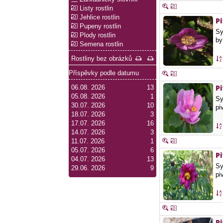
Listy rostlin
Jehlice rostlin
P
Pupeny rostlin
Sy
Plody rostlin
by
Semena rostlin
Rostliny bez obrázků
Příspěvky podle datumu
P
06.08. 2026
13
05.08. 2026
1
Sy
30.07. 2026
10
pi
18.07. 2026
3
17.07. 2026
16
14.07. 2026
3
11.07. 2026
1
05.07. 2026
6
P
04.07. 2026
13
Sy
29.06. 2026
9
pi
P