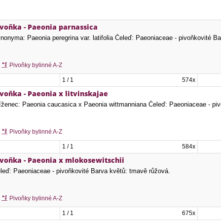
ivoňka - Paeonia parnassica
nonyma: Paeonia peregrina var. latifolia Čeleď: Paeoniaceae - pivoňkovité Ba
Pivoňky bylinné A-Z
1 / 1
574x
voňka - Paeonia x litvinskajae
íženec: Paeonia caucasica x Paeonia wittmanniana Čeleď: Paeoniaceae - piv
Pivoňky bylinné A-Z
1 / 1
584x
ivoňka - Paeonia x mlokosewitschii
leď: Paeoniaceae - pivoňkovité Barva květů: tmavě růžová.
Pivoňky bylinné A-Z
1 / 1
675x