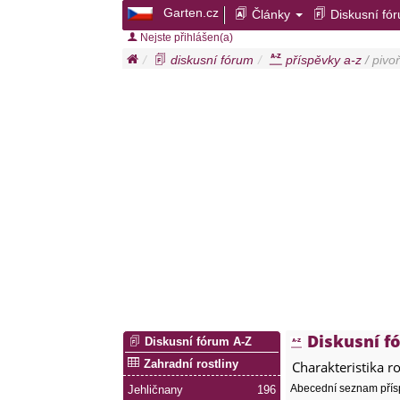
Garten.cz
Články
Diskusní fó
Nejste přihlášen(a)
diskusní fórum
příspěvky a-z
/ pivo
Diskusní f
Diskusní fórum A-Z
Zahradní rostliny
Charakteristika r
Abecední seznam přís
Jehličnany
196