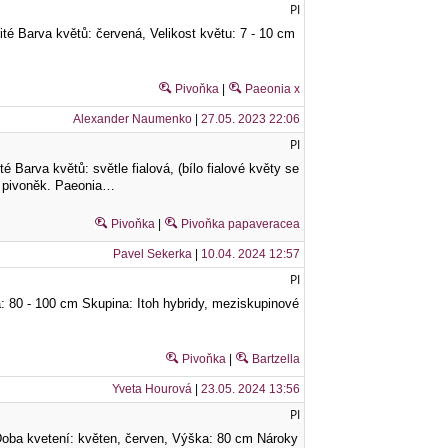
PI
ité Barva květů: červená, Velikost květu: 7 - 10 cm
Pivoňka
|
Paeonia x
Alexander Naumenko
|
27.05. 2023 22:06
PI
 Barva květů: světle fialová, (bílo fialové květy se
ch pivoněk. Paeonia…
Pivoňka
|
Pivoňka papaveracea
Pavel Sekerka
|
10.04. 2024 12:57
PI
a: 80 - 100 cm Skupina: Itoh hybridy, meziskupinové
Pivoňka
|
Bartzella
Yveta Hourová
|
23.05. 2024 13:56
PI
 Doba kvetení: květen, červen, Výška: 80 cm Nároky