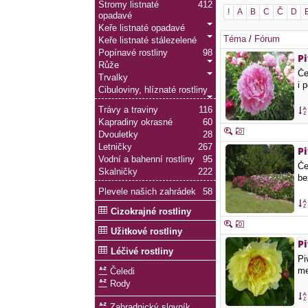
Stromy listnaté
412
!
A
B
C
Č
D
opadavé
Keře listnaté opadavé
Téma
/
Fórum
Keře listnaté stálezelené
Popínavé rostliny
98
P
Růže
Če
Trvalky
i 
Cibuloviny, hlíznaté rostliny
Trávy a traviny
116
Kapradiny okrasné
60
Dvouletky
28
Letničky
267
P
Vodní a bahenní rostliny
95
Če
Skalničky
222
be
Plevele našich zahrádek
58
Cizokrajné rostliny
Užitkové rostliny
Pi
Léčivé rostliny
Pi
me
Čeledi
Rody
Zahradnický slovník