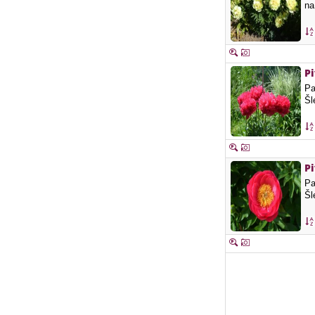
na
P
Pa
Šl
P
Pa
Šl