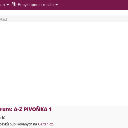
rum
Encyklopedie rostlin
ňka1
órum: A-Z PIVOŇKA 1
odů
pěvků publikovaných na
Garten.cz
.