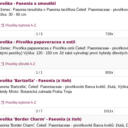
ivoňka - Paeonia x smouthii
íženec: Paeonia tenuifolia x Paeonia lactiflora Čeleď: Paeoniaceae - pivoňkov
ška: 30 - 60 cm
Pivoňky bylinné A-Z
1 / 3
728x
ivoňka - Pivoňka papaveracea x ostii
íženec: Pivoňka papaveracea x Pivoňka ostii Čeleď: Paeoniaceae - pivoňkovité
utými pestíky) Výška: 120 - 150 cm Již také vykvétají první hybridy dřevitý
Pivoňky dřevité A-Z
1 / 1
850x
voňka 'Bartzella' - Paeonia (x Itoh)
eonia 'Bartzella'; Čeleď: Paeoniaceae - pivoňkovité Barva květů: žlutá, Výšk
bridy Místo: Botanická zahrada Praha Troja
Pivoňky bylinné A-Z
2 / 7
1011x
voňka 'Border Charm' - Paeonia (x Itoh)
eonia 'Border Charm'; Čeleď: Paeoniaceae - pivoňkovité Barva květů: žlutá,