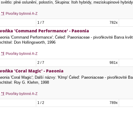
 světlo: plné oslunění, polostín, Skupina: Itoh hybridy, meziskupinové hybr
Pivoňky bylinné A-Z
1 / 7
782x
ivoňka 'Command Performance' - Paeonia
eonia 'Command Performance'; Čeleď: Paeoniaceae - pivoňkovité Barva květ
echtitel: Don Hollingsworth, 1996
Pivoňky bylinné A-Z
2 / 7
981x
ivoňka 'Coral Magic' - Paeonia
eonia 'Coral Magic'; Další názvy: 'Klmp' Čeleď: Paeoniaceae - pivoňkovité 
echtitel: Roy G. Klehm, 1998
Pivoňky bylinné A-Z
1 / 2
789x