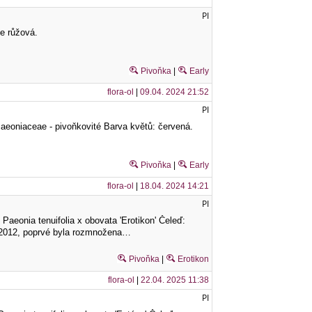
PI
le růžová.
Pivoňka
|
Early
flora-ol
|
09.04. 2024 21:52
PI
 Paeoniaceae - pivoňkovité Barva květů: červená.
Pivoňka
|
Early
flora-ol
|
18.04. 2024 14:21
PI
 Paeonia tenuifolia x obovata 'Erotikon' Čeleď:
e 2012, poprvé byla rozmnožena…
Pivoňka
|
Erotikon
flora-ol
|
22.04. 2025 11:38
PI