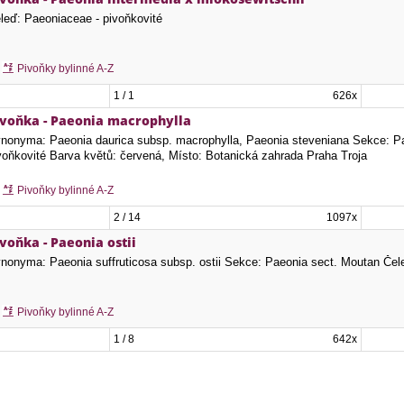
leď: Paeoniaceae - pivoňkovité
Pivoňky bylinné A-Z
1 / 1
626x
ivoňka - Paeonia macrophylla
nonyma: Paeonia daurica subsp. macrophylla, Paeonia steveniana Sekce: Pa
voňkovité Barva květů: červená, Místo: Botanická zahrada Praha Troja
Pivoňky bylinné A-Z
2 / 14
1097x
voňka - Paeonia ostii
nonyma: Paeonia suffruticosa subsp. ostii Sekce: Paeonia sect. Moutan Čele
Pivoňky bylinné A-Z
1 / 8
642x