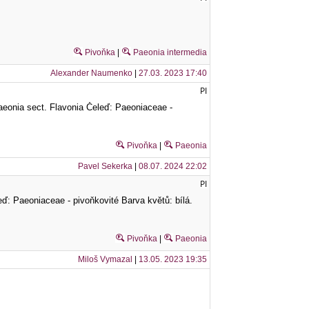
Pivoňka
|
Paeonia intermedia
Alexander Naumenko
|
27.03. 2023 17:40
PI
eonia sect. Flavonia Čeleď: Paeoniaceae -
Pivoňka
|
Paeonia
Pavel Sekerka
|
08.07. 2024 22:02
PI
ď: Paeoniaceae - pivoňkovité Barva květů: bílá.
Pivoňka
|
Paeonia
Miloš Vymazal
|
13.05. 2023 19:35