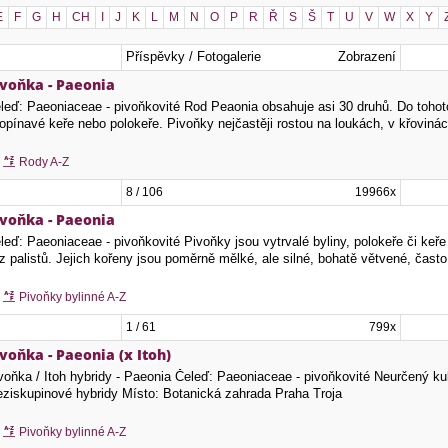
E
F
G
H
CH
I
J
K
L
M
N
O
P
R
Ř
S
Š
T
U
V
W
X
Y
Příspěvky / Fotogalerie
Zobrazení
ivoňka - Paeonia
leď: Paeoniaceae - pivoňkovité Rod Peaonia obsahuje asi 30 druhů. Do tohoto 
popínavé keře nebo polokeře. Pivoňky nejčastěji rostou na loukách, v křovin
Rody A-Z
8 / 106
19966x
ivoňka - Paeonia
leď: Paeoniaceae - pivoňkovité Pivoňky jsou vytrvalé byliny, polokeře či keře
z palistů. Jejich kořeny jsou poměrně mělké, ale silné, bohatě větvené, čast
Pivoňky bylinné A-Z
1 / 61
799x
voňka - Paeonia (x Itoh)
voňka / Itoh hybridy - Paeonia Čeleď: Paeoniaceae - pivoňkovité Neurčený kult
ziskupinové hybridy Místo: Botanická zahrada Praha Troja
Pivoňky bylinné A-Z