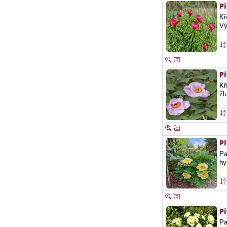
P
Kř
Vý
P
Kř
žl
Pi
Pa
hy
Pi
Pa