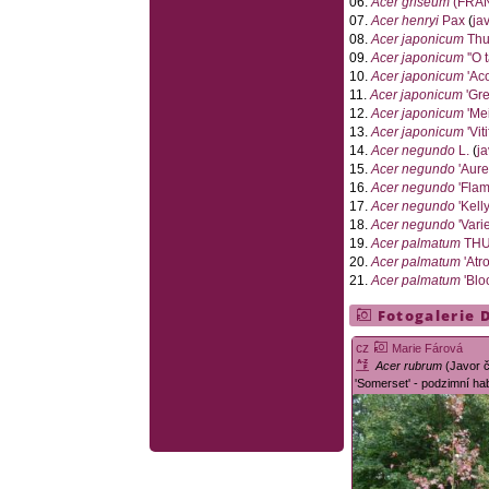
06.
Acer griseum
(FRAN
07.
Acer henryi
Pax
(
ja
08.
Acer japonicum
Thu
09.
Acer japonicum
''O t
10.
Acer japonicum
'Aco
11.
Acer japonicum
'Gr
12.
Acer japonicum
'Me
13.
Acer japonicum
'Vit
14.
Acer negundo
L.
(
ja
15.
Acer negundo
'Aure
16.
Acer negundo
'Flam
17.
Acer negundo
'Kelly
18.
Acer negundo
'Vari
19.
Acer palmatum
THU
20.
Acer palmatum
'Atr
21.
Acer palmatum
'Blo
Fotogalerie 
cz
Marie Fárová
Acer rubrum
(Javor 
'Somerset' - podzimní hab