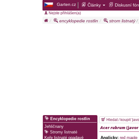
Garten.cz
Články
Diskusní fó
Nejste přihlášen(a)
encyklopedie rostlin
strom listnatý
/
Encyklopedie rostlin
Hledat / koupit 'jav
Jehličnany
Acer rubrum
(
javor
Stromy listnaté
Anglicky:
red maple
Keře listnaté opadavé