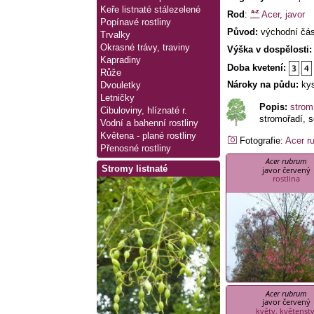
Keře listnaté stálezelené
Rod
:
Acer
,
javor
Popínavé rostliny
Původ:
východní čá
Trvalky
Okrasné trávy, traviny
Výška v dospělosti:
Kapradiny
Doba kvetení:
Růže
Nároky na půdu:
kys
Dvouletky
Letničky
Popis:
strom
Cibuloviny, hlíznaté r.
stromořadí, s
Vodní a bahenní rostliny
Květena - plané rostliny
Fotografie:
Acer r
Přenosné rostliny
Acer rubrum
Stromy listnaté
javor červený
rostlina
Acer rubrum
javor červený
květy, květenstv