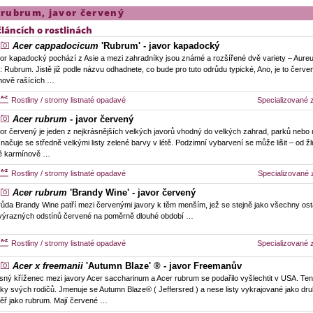
 rubrum
,
javor červený
článcích o rostlinách
Acer cappadocicum
'Rubrum' - javor kapadocký
or kapadocký pochází z Asie a mezi zahradníky jsou známé a rozšířené dvě variety – Aureum
o: Rubrum. Jistě již podle názvu odhadnete, co bude pro tuto odrůdu typické, Ano, je to červ
nově rašících …
Rostliny / stromy listnaté opadavé
Specializované 
Acer rubrum
- javor červený
or červený je jeden z nejkrásnějších velkých javorů vhodný do velkých zahrad, parků nebo 
načuje se středně velkými listy zelené barvy v létě. Podzimní vybarvení se může lišit – od ž
ě karmínově …
Rostliny / stromy listnaté opadavé
Specializované 
Acer rubrum
'Brandy Wine' - javor červený
ůda Brandy Wine patří mezi červenými javory k těm menším, jež se stejně jako všechny ost
výrazných odstínů červené na poměrně dlouhé období …
Rostliny / stromy listnaté opadavé
Specializované 
Acer x freemanii
'Autumn Blaze' ® - javor Freemanův
sný kříženec mezi javory Acer saccharinum a Acer rubrum se podařilo vyšlechtit v USA. Tent
ky svých rodičů. Jmenuje se Autumn Blaze® ( Jeffersred ) a nese listy vykrajované jako dr
ěř jako rubrum. Mají červené …