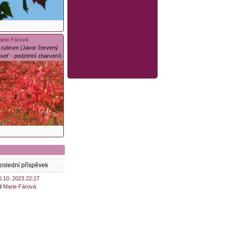
arie Fárová
 rubrum
(Javor červený
set' - podzimní zbarvení)
oslední příspěvek
0.10. 2023 22:27
d
Marie Fárová