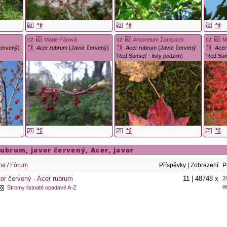
cz
cz
cz
á
Marie Fárová
Arboretum Žampach
M
červený)
Acer rubrum
(Javor červený)
Acer rubrum
(Javor červený
Acer
'Red Sunset' - listy podzim)
'Red Sun
rubrum
,
javor červený
,
Acer
,
javor
ma
/
Fórum
Příspěvky | Zobrazení
P
or červený - Acer rubrum
11 | 48748 x
2
o
Stromy listnaté opadavé A-Z