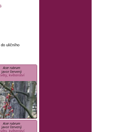
é
a do uličního
Acer rubrum
javor červený
květy, květenství
Acer rubrum
javor červený
květy, květenství