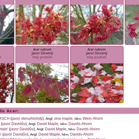
Acer rubrum
Acer rubrum
javor červený
javor červený
í
listy podzim
listy podzim
odu
Acer
:
RSCH
(
javor okrouhlolistý
),
vine maple
,
Wein-Ahorn
Angl:
Něm:
.
(
javor Davidův
),
David Maple
,
Davids-Ahorn
Angl:
Něm:
tale'
(
javor Davidův
),
David Maple
,
Davids-Ahorn
Angl:
Něm:
'
(
javor Davidův
),
David Maple
,
Davids-Ahorn
Angl:
Něm: