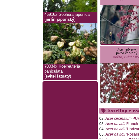
46916x
Sophora japonica
(
jerlín japonský
)
Acer rubrum
javor červený
květy, květenstv
70034x
Koelreuteria
paniculata
(
svitel latnatý
)
Rostliny z r
02.
Acer circinatum
PU
03.
Acer davidii
Franch
04.
Acer davidii
'Horizon
05.
Acer davidii
'Rosalie