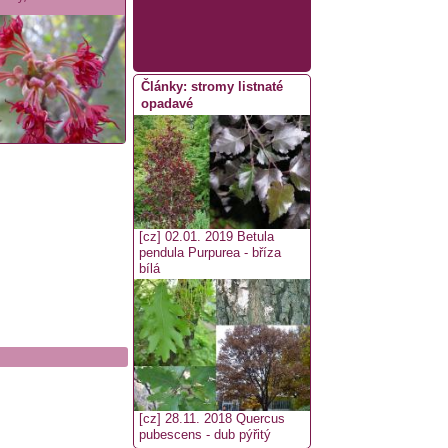
Články: stromy listnaté
opadavé
[cz] 02.01. 2019
Betula
pendula Purpurea - bříza
bílá
[cz] 28.11. 2018
Quercus
pubescens - dub pýřitý