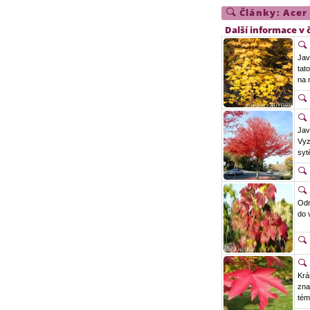
Články:
Acer
Další informace v 
Jav
tat
na 
Jav
Vyz
syt
Odr
do 
Krá
zna
tém