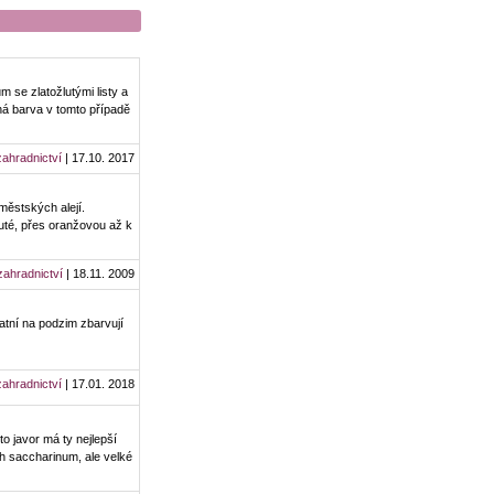
 se zlatožlutými listy a
ená barva v tomto případě
zahradnictví
| 17.10. 2017
městských alejí.
luté, přes oranžovou až k
zahradnictví
| 18.11. 2009
atní na podzim zbarvují
zahradnictví
| 17.01. 2018
o javor má ty nejlepší
uh saccharinum, ale velké