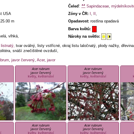
Čeleď
:
Sapindaceae
,
mýdelníkovit
st USA
Zóny v ČR:
I
,
II
,
25.00 m
Opadavost:
rostlina opadavá
Barva květů:
elá, vlhká,
Nároky na světlo:
 listnatý,
tvar oválný, listy vstřícné, okraj listu laločnatý, plody nažky, dřevin
olitéra, snáší znečištěné ovzduší,
ubrum
,
javor červený
,
Acer
,
javor
Acer rubrum
Acer rubrum
javor červený
javor červený
květy, květenství
květy, květenství
Acer rubrum
Acer rubrum
javor červený
javor červený
í
květy, květenství
květy, květenství