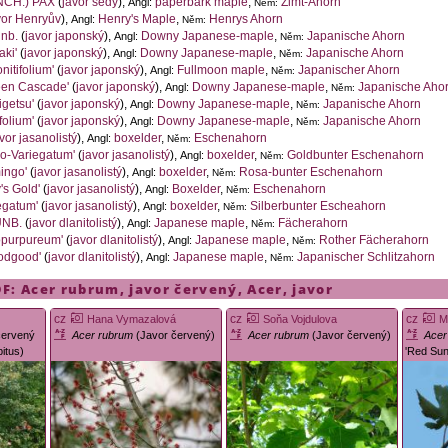
CH.) PAX
(
javor šedý
),
paperbark maple
,
Zimt-Ahorn
Angl:
Něm:
vor Henryův
),
Henry's Maple
,
Henrys Ahorn
Angl:
Něm:
nb.
(
javor japonský
),
Downy Japanese-maple
,
Japanische Ahorn
Angl:
Něm:
aki'
(
javor japonský
),
Downy Japanese-maple
,
Japanische Ahorn
Angl:
Něm:
nitifolium'
(
javor japonský
),
Fullmoon maple
,
Japanischer Ahorn
Angl:
Něm:
een Cascade'
(
javor japonský
),
Downy Japanese-maple
,
Japanische Aho
Angl:
Něm:
igetsu'
(
javor japonský
),
Downy Japanese-maple
,
Japanische Ahorn
Angl:
Něm:
ifolium'
(
javor japonský
),
Downy Japanese-maple
,
Japanische Ahorn
Angl:
Něm:
vor jasanolistý
),
boxelder
,
Eschenahorn
Angl:
Něm:
o-Variegatum'
(
javor jasanolistý
),
boxelder
,
Goldbunter Eschenahorn
Angl:
Něm:
ingo'
(
javor jasanolistý
),
boxelder
,
Rosa-bunter Eschenahorn
Angl:
Něm:
's Gold'
(
javor jasanolistý
),
Boxelder
,
Eschenahorn
Angl:
Něm:
egatum'
(
javor jasanolistý
),
boxelder
,
Silberbunter Escheahorn
Angl:
Něm:
NB.
(
javor dlanitolistý
),
Japanese maple
,
Fächerahorn
Angl:
Něm:
opurpureum'
(
javor dlanitolistý
),
Japanese maple
,
Rother Fächerahorn
Angl:
Něm:
odgood'
(
javor dlanitolistý
),
Japanese maple
,
Japanischer Schlitzahorn
Angl:
Něm:
DF:
Acer rubrum
,
javor červený
,
Acer
,
javor
cz
cz
cz
Hana Vymazalová
Soňa Vojdulova
M
červený
Acer rubrum
(Javor červený)
Acer rubrum
(Javor červený)
Acer
itus)
'Red Sun