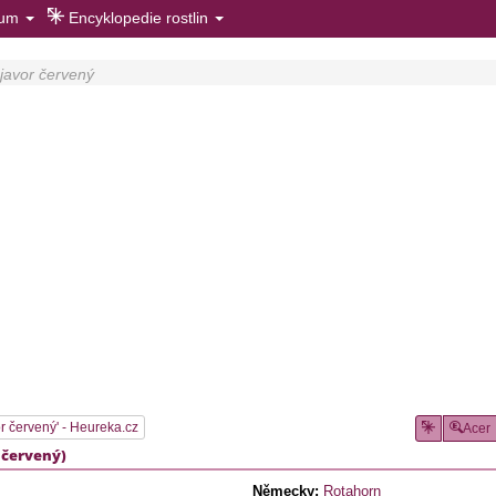
rum
Encyklopedie rostlin
 javor červený
or červený' - Heureka.cz
Acer
 červený
)
Německy:
Rotahorn