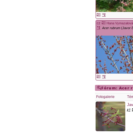
cz
Hana Vymazalov
Acer rubrum
(Javor 
Fórum:
Acer 
Fotogalerie
Té
Jav