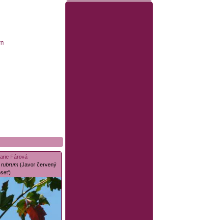
rn
arie Fárová
 rubrum
(Javor červený
set')