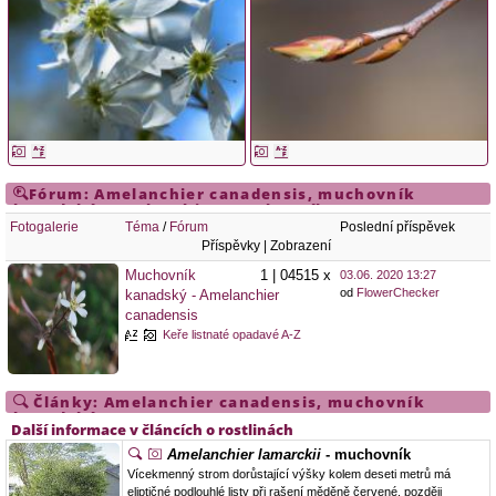
Fórum:
Amelanchier canadensis
,
muchovník
kanadský
,
Amelanchier
,
muchovník
Fotogalerie
Téma
/
Fórum
Poslední příspěvek
Příspěvky | Zobrazení
Muchovník
1 | 04515 x
03.06. 2020 13:27
od
FlowerChecker
kanadský - Amelanchier
canadensis
Keře listnaté opadavé A-Z
Články:
Amelanchier canadensis
,
muchovník
kanadský
Další informace v článcích o rostlinách
Amelanchier lamarckii
- muchovník
Vícekmenný strom dorůstající výšky kolem deseti metrů má
eliptičné podlouhlé listy při rašení měděně červené, později