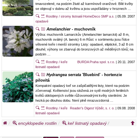
tmavozelené, na podzim žluté až karmínově oranžové. Bílé květy
se objevují v dubnu až květnu a jsou uspořádány v hroznech …
Rostliny / stromy listnaté
HomeDeco SMP a.s.
| 05.09. 2007
opadavé
Amelanchier
- muchovník
Výška: muchovník Lamarckův (Amelanchier lamarckii) až 8 m,
muchovník oválný (A. laevis) 6 m Růst: v sortimentu jsou řídce
větvené keře i menší stromky Listy: opadavé, eliptické, 3 až 8 cm
dlouhé; výhony se zbarvují do bronzových až měděných tónů; na
podzim …
Rostliny / keře
BURDA Praha spol. s.r.o.
| 20.11. 2007
listnaté opadavé
Hydrangea serrata
'Bluebird' - hortenzie
pilovitá
Kompaktní opadavý keř se zašpičatělými listy, které na podzim
zčervenají. Květenství jsou složená ze sytě modrých fertilních
květů obklopených světle růžovomodrými květy sterilními. Je
hezká po dlouhou dobu. Není plně mrazuvzdorná …
Rostliny / keře
Reader’s Digest Výběr, s. r. o.
| 09.08. 2008
listnaté opadavé
encyklopedie rostlin
keř listnatý opadavý
/
muchovník kanadský