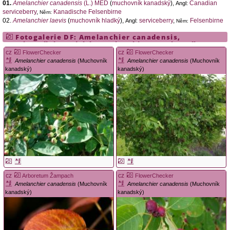
01.
Amelanchier canadensis
(L.) MED
(
muchovník kanadský
),
Canadian
Angl:
serviceberry
,
Kanadische Felsenbirne
Něm:
02.
Amelanchier laevis
(
muchovník hladký
),
serviceberry
,
Felsenbirne
Angl:
Něm:
Fotogalerie DF:
Amelanchier canadensis
,
muchovník kanadský
,
Amelanchier
,
muchovník
cz
cz
FlowerChecker
FlowerChecker
Amelanchier canadensis
(Muchovník
Amelanchier canadensis
(Muchovník
kanadský)
kanadský)
cz
cz
Arboretum Žampach
FlowerChecker
Amelanchier canadensis
(Muchovník
Amelanchier canadensis
(Muchovník
kanadský)
kanadský)