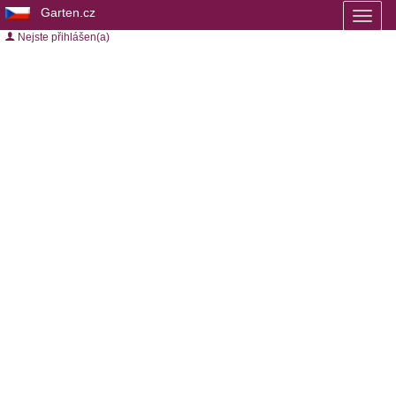
Garten.cz
Toggl
naviga
Nejste přihlášen(a)