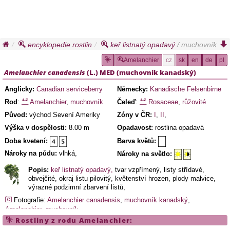
encyklopedie rostlin
keř listnatý opadavý
/ muchovník
kanadský
Amelanchier
cz
sk
en
de
pl
Amelanchier canadensis
(L.) MED (
muchovník kanadský
)
Anglicky:
Canadian serviceberry
Německy:
Kanadische Felsenbirne
Rod
:
Amelanchier
,
muchovník
Čeleď
:
Rosaceae
,
růžovité
Původ:
východ Sevení Ameriky
Zóny v ČR:
I
,
II
,
Výška v dospělosti:
8.00 m
Opadavost:
rostlina opadavá
Doba kvetení:
Barva květů:
Nároky na půdu:
vlhká,
Nároky na světlo:
Popis:
keř listnatý opadavý,
tvar vzpřímený, listy střídavé,
obvejčité, okraj listu pilovitý, květenství hrozen, plody malvice,
výrazné podzimní zbarvení listů,
Fotografie:
Amelanchier canadensis
,
muchovník kanadský
,
Amelanchier
,
muchovník
Rostliny z rodu
Amelanchier
: