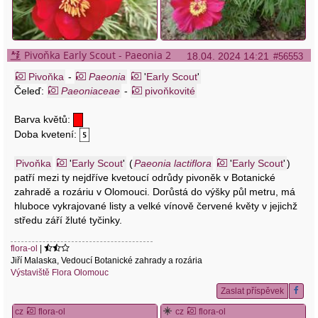
Pivoňka Early Scout - Paeonia 2
18.04. 2024 14:21
#56553
Pivoňka
-
Paeonia
'
Early Scout
'
Čeleď:
Paeoniaceae
-
pivoňkovité
Barva květů:
Doba kvetení:
Pivoňka
'
Early Scout
'
(
Paeonia lactiflora
'
Early Scout
'
)
patří mezi ty nejdříve kvetoucí odrůdy pivoněk v Botanické
zahradě a rozáriu v Olomouci. Dorůstá do výšky půl metru, má
hluboce vykrajované listy a velké vínově červené květy v jejichž
středu září žluté tyčinky.
flora-ol
|
Jiří Malaska, Vedoucí Botanické zahrady a rozária
Výstaviště Flora Olomouc
Zaslat příspěvek
cz
flora-ol
cz
flora-ol