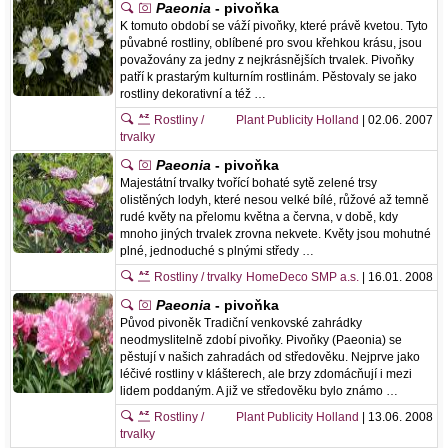
Paeonia
- pivoňka
K tomuto období se váží pivoňky, které právě kvetou. Tyto
půvabné rostliny, oblíbené pro svou křehkou krásu, jsou
považovány za jedny z nejkrásnějších trvalek. Pivoňky
patří k prastarým kulturním rostlinám. Pěstovaly se jako
rostliny dekorativní a též …
Rostliny /
Plant Publicity Holland
| 02.06. 2007
trvalky
Paeonia
- pivoňka
Majestátní trvalky tvořící bohaté sytě zelené trsy
olistěných lodyh, které nesou velké bílé, růžové až temně
rudé květy na přelomu května a června, v době, kdy
mnoho jiných trvalek zrovna nekvete. Květy jsou mohutné
plné, jednoduché s plnými středy …
Rostliny / trvalky
HomeDeco SMP a.s.
| 16.01. 2008
Paeonia
- pivoňka
Původ pivoněk Tradiční venkovské zahrádky
neodmyslitelně zdobí pivoňky. Pivoňky (Paeonia) se
pěstují v našich zahradách od středověku. Nejprve jako
léčivé rostliny v klášterech, ale brzy zdomácňují i mezi
lidem poddaným. A již ve středověku bylo známo …
Rostliny /
Plant Publicity Holland
| 13.06. 2008
trvalky