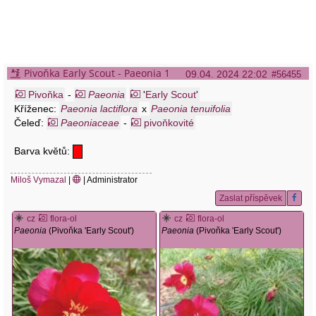
Pivoňka Early Scout - Paeonia 1
09.04. 2024 22:02
#56455
Pivoňka
-
Paeonia
'
Early Scout
'
Kříženec:
Paeonia lactiflora
x
Paeonia tenuifolia
Čeleď:
Paeoniaceae
-
pivoňkovité
Barva květů:
Miloš Vymazal
|
| Administrator
Zaslat příspěvek
cz
flora-ol
cz
flora-ol
Paeonia
(Pivoňka 'Early Scout')
Paeonia
(Pivoňka 'Early Scout')