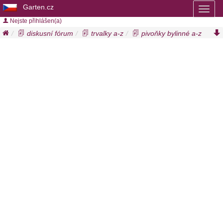
Garten.cz
Toggl
naviga
Nejste přihlášen(a)
diskusní fórum
trvalky a-z
pivoňky bylinné a-z
pivoňka early scout
paeonia