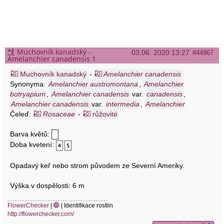
Muchovník kanadský -
03.06. 2020 13:27
#44967
Amelanchier canadensis 1
Muchovník kanadský
-
Amelanchier canadensis
Synonyma:
Amelanchier austromontana
,
Amelanchier
botryapium
,
Amelanchier canadensis
var.
canadensis
,
Amelanchier canadensis
var.
intermedia
,
Amelanchier
canadensis
Čeleď:
Rosaceae
var.
oblongifolia
-
růžovité
,
Amelanchier canadensis
var.
subintegra
,
Amelanchier longifolia
,
Amelanchier lucida
,
Barva květů:
Amelanchier neumanniana
,
Amelanchier oblongifera
,
Amelanchier oblongifolia
,
Amelanchier ovalis
,
Amelanchier
Doba kvetení:
sera
,
Amelanchier spicata
,
Amelanchier stolonifera
var.
lucida
,
Aronia affinis
,
Aronia botryapium
,
Aronia botryapium
var.
Opadavý keř nebo strom původem ze Severní Ameriky.
racemosa
,
Aronia canadensis
,
Aronia latifolia
,
Aronia ovalis
,
Aronia ovalis
,
Crataegus amoena
,
Crataegus racemosa
,
Výška v dospělosti: 6 m
Mespilus canadensis
,
Mespilus glabra
,
Mespilus virginiana
,
Pyrus botryapium
,
Pyrus neumanniana
,
Pyrus ovalis
FlowerChecker
|
| Identifikace rostlin
http://flowerchecker.com/