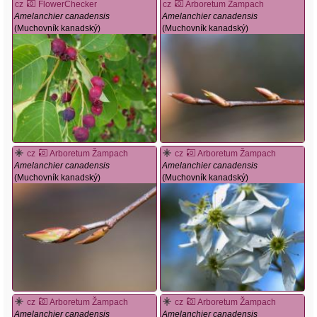
cz
FlowerChecker
cz
Arboretum Žampach
Amelanchier canadensis
Amelanchier canadensis
(Muchovník kanadský)
(Muchovník kanadský)
cz
Arboretum Žampach
cz
Arboretum Žampach
Amelanchier canadensis
Amelanchier canadensis
(Muchovník kanadský)
(Muchovník kanadský)
cz
Arboretum Žampach
cz
Arboretum Žampach
Amelanchier canadensis
Amelanchier canadensis