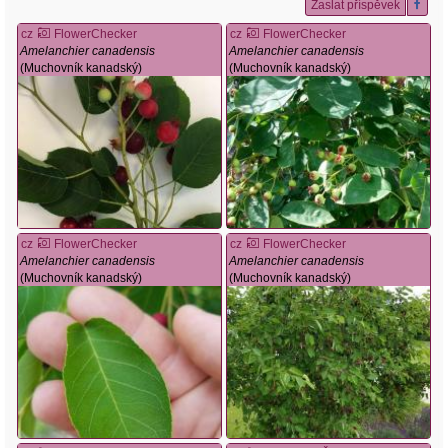
Zaslat příspěvek
cz
FlowerChecker
cz
FlowerChecker
Amelanchier canadensis
Amelanchier canadensis
(Muchovník kanadský)
(Muchovník kanadský)
cz
FlowerChecker
cz
FlowerChecker
Amelanchier canadensis
Amelanchier canadensis
(Muchovník kanadský)
(Muchovník kanadský)