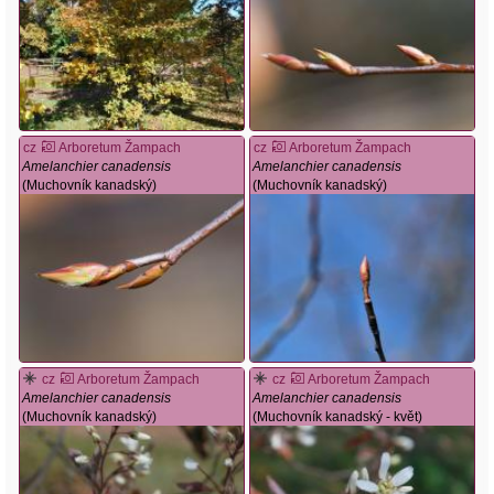
cz
Arboretum Žampach
cz
Arboretum Žampach
Amelanchier canadensis
Amelanchier canadensis
(Muchovník kanadský)
(Muchovník kanadský)
cz
Arboretum Žampach
cz
Arboretum Žampach
Amelanchier canadensis
Amelanchier canadensis
(Muchovník kanadský)
(Muchovník kanadský - květ)