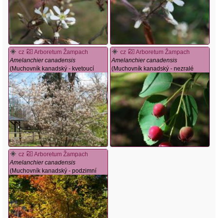
cz
Arboretum Žampach
cz
Arboretum Žampach
Amelanchier canadensis
Amelanchier canadensis
(Muchovník kanadský - kvetoucí
(Muchovník kanadský - nezralé
habitus)
plody)
cz
Arboretum Žampach
Amelanchier canadensis
(Muchovník kanadský - podzimní
habitus)