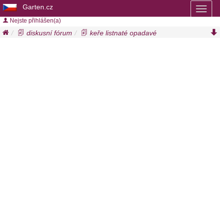
Garten.cz
Toggl
naviga
Nejste přihlášen(a)
diskusní fórum
keře listnaté opadavé
keře listnaté opadavé a-z
muchovník kanadský
amelanchier canadensis