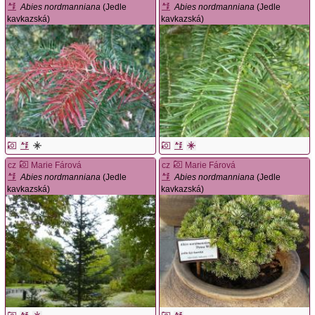
Abies nordmanniana
(Jedle
Abies nordmanniana
(Jedle
kavkazská)
kavkazská)
cz
Marie Fárová
cz
Marie Fárová
Abies nordmanniana
(Jedle
Abies nordmanniana
(Jedle
kavkazská)
kavkazská)