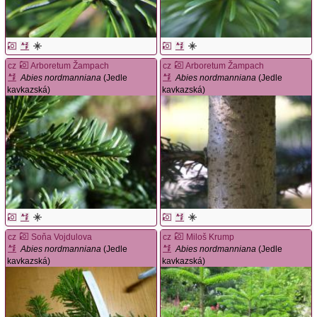
cz
Arboretum Žampach
cz
Arboretum Žampach
Abies nordmanniana
(Jedle
Abies nordmanniana
(Jedle
kavkazská)
kavkazská)
cz
Soňa Vojdulova
cz
Miloš Krump
Abies nordmanniana
(Jedle
Abies nordmanniana
(Jedle
kavkazská)
kavkazská)