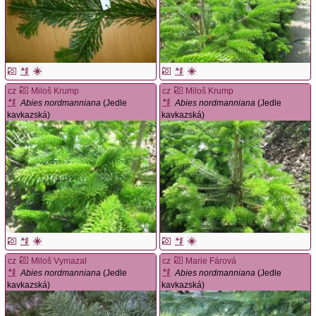
cz
Miloš Krump
cz
Miloš Krump
Abies nordmanniana
(Jedle
Abies nordmanniana
(Jedle
kavkazská)
kavkazská)
cz
Miloš Vymazal
cz
Marie Fárová
Abies nordmanniana
(Jedle
Abies nordmanniana
(Jedle
kavkazská)
kavkazská)