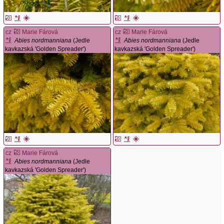
cz
Marie Fárová
cz
Marie Fárová
Abies nordmanniana
(Jedle
Abies nordmanniana
(Jedle
kavkazská 'Golden Spreader')
kavkazská 'Golden Spreader')
cz
Marie Fárová
Abies nordmanniana
(Jedle
kavkazská 'Golden Spreader')