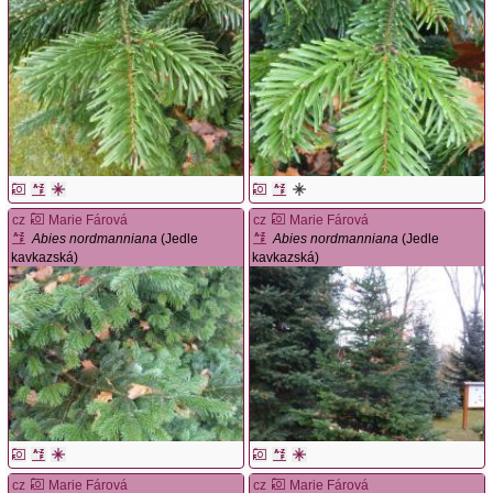
cz
Marie Fárová
cz
Marie Fárová
Abies nordmanniana
(Jedle
Abies nordmanniana
(Jedle
kavkazská)
kavkazská)
cz
Marie Fárová
cz
Marie Fárová