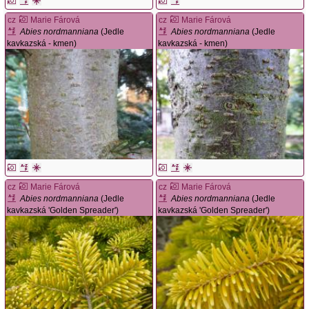
cz
Marie Fárová
cz
Marie Fárová
Abies nordmanniana
(Jedle
Abies nordmanniana
(Jedle
kavkazská - kmen)
kavkazská - kmen)
cz
Marie Fárová
cz
Marie Fárová
Abies nordmanniana
(Jedle
Abies nordmanniana
(Jedle
kavkazská 'Golden Spreader')
kavkazská 'Golden Spreader')