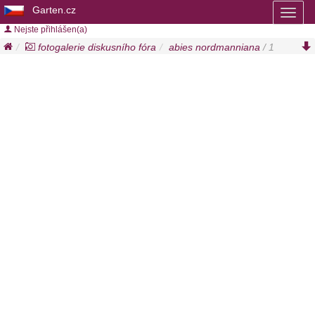
Garten.cz
Toggl
naviga
Nejste přihlášen(a)
fotogalerie diskusního fóra
abies nordmanniana
/ 1