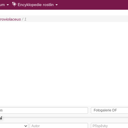
rum
Encyklopedie rostlin
troviolaceus
/ 1
ní