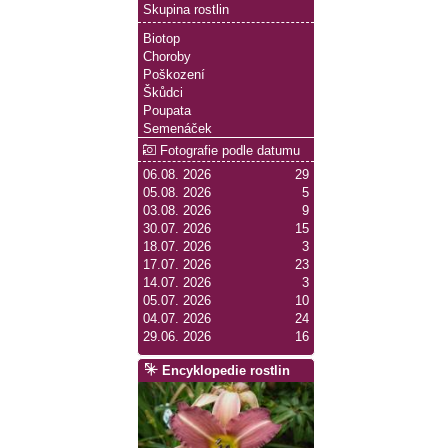
Skupina rostlin
Biotop
Choroby
Poškození
Škůdci
Poupata
Semenáček
Fotografie podle datumu
06.08. 2026
29
05.08. 2026
5
03.08. 2026
9
30.07. 2026
15
18.07. 2026
3
17.07. 2026
23
14.07. 2026
3
05.07. 2026
10
04.07. 2026
24
29.06. 2026
16
Encyklopedie rostlin