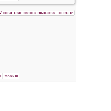
Hledat / koupit 'gladiolus atroviolaceus' - Heureka.cz
h
n
Yandex.ru