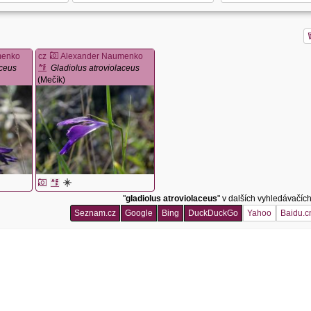
menko
cz
Alexander Naumenko
aceus
Gladiolus atroviolaceus
(Mečík)
"
gladiolus atroviolaceus
" v dalších vyhledávačíc
Seznam.cz
Google
Bing
DuckDuckGo
Yahoo
Baidu.c