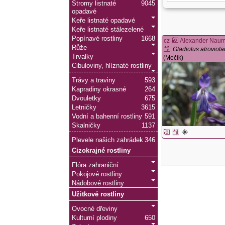
Stromy listnaté
9045
opadavé
Keře listnaté opadavé
Keře listnaté stálezelené
Popínavé rostliny
1668
cz
Alexander Nau
Růže
Gladiolus atroviol
Trvalky
(Mečík)
Cibuloviny, hlíznaté rostliny
Trávy a traviny
593
Kapradiny okrasné
264
Dvouletky
675
Letničky
3615
Vodní a bahenní rostliny
591
Skalničky
1137
Plevele našich zahrádek
346
Cizokrajné rostliny
Flóra zahraniční
Pokojové rostliny
Nádobové rostliny
Užitkové rostliny
Ovocné dřeviny
Kulturní plodiny
650