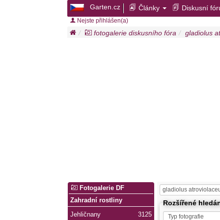
Garten.cz
Články
Diskusní fó
Nejste přihlášen(a)
fotogalerie diskusního fóra
gladiolus a
Fotogalerie DF
Zahradní rostliny
Rozšířené hledá
Jehličnany
3125