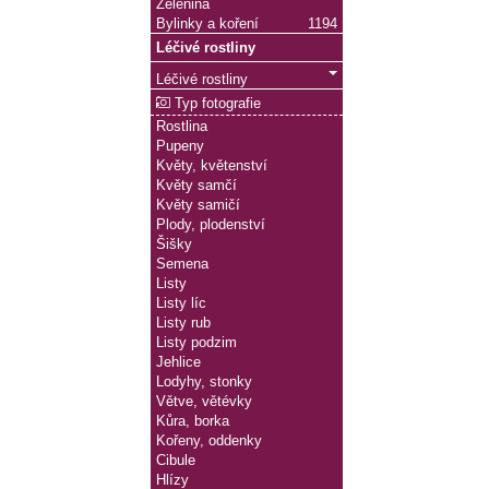
Zelenina
Bylinky a koření
1194
Léčivé rostliny
Léčivé rostliny
Typ fotografie
Rostlina
Pupeny
Květy, květenství
Květy samčí
Květy samičí
Plody, plodenství
Šišky
Semena
Listy
Listy líc
Listy rub
Listy podzim
Jehlice
Lodyhy, stonky
Větve, větévky
Kůra, borka
Kořeny, oddenky
Cibule
Hlízy