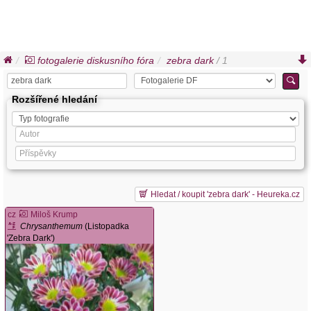
fotogalerie diskusního fóra
zebra dark
/ 1
Rozšířené hledání
Hledat / koupit 'zebra dark' - Heureka.cz
cz
Miloš Krump
Chrysanthemum
(Listopadka
'Zebra Dark')