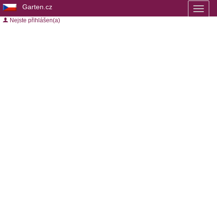
Garten.cz
Toggl
naviga
Nejste přihlášen(a)