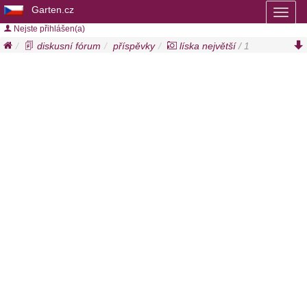
Garten.cz
Toggl
naviga
Nejste přihlášen(a)
diskusní fórum
příspěvky
líska největší
/ 1