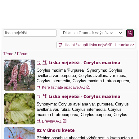
Hledat / koupit 'líska největší' - Heureka.cz
Téma
/
Fórum
Líska největší - Corylus maxima
Corylus maxima 'Purpurea'; Synonyma: Corylus
avellana var. purpurea, Corylus avellana var. rubra,
Corylus intermedia, Corylus maxima f. atropurpurea,
Corylus purpurea, Corylus rubra, Corylus sativa,
Keře listnaté opadavé A-Z
Corylus tubulosa, Corylus tubulosa var. atropurpurea
Líska největší - Corylus maxima
Další názvy: líska veliká Čeleď: Betulaceae - břízovité
Corylus maxima je hodně podobná…
Synonyma: Corylus avellana var. purpurea, Corylus
avellana var. rubra, Corylus intermedia, Corylus
maxima f. atropurpurea, Corylus purpurea, Corylus
rubra, Corylus sativa, Corylus tubulosa, Corylus
Dřeviny A-Z
tubulosa var. atropurpurea Další názvy: líska veliká
02 V únoru kvete
Čeleď: Betulaceae - břízovité Barva květů: hnědá,
Doba kvetení: únor, březen, duben,…
Přehled obsahuje abecední výběr rostlin kvetoucích v