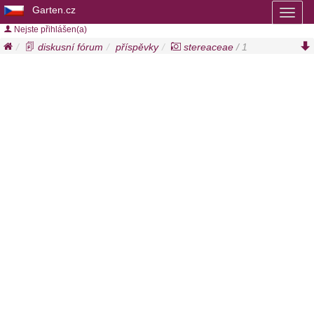
Garten.cz
Toggl
naviga
Nejste přihlášen(a)
diskusní fórum
příspěvky
stereaceae
/ 1