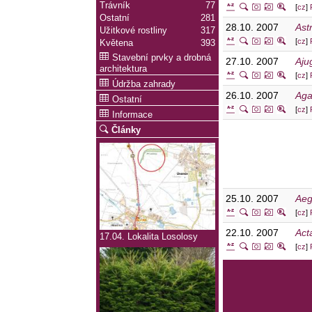
Trávník
77
[
cz
]
Ostatní
281
28.10. 2007
Ast
Užitkové rostliny
317
[
cz
]
Květena
393
Stavební prvky a drobná
27.10. 2007
Aju
architektura
[
cz
]
Údržba zahrady
26.10. 2007
Aga
Ostatní
[
cz
]
Informace
Články
25.10. 2007
Ae
[
cz
]
22.10. 2007
Act
17.04. Lokalita Losolosy
[
cz
]