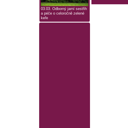
03.03. Odborný jarní sestřih
a péče o celoročně zelené
keře