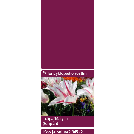
Encyklopedie rostlin
Tulipa 'Marylin'
(
tulipán
)
Kdo je online? 345 (2