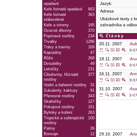
Jazyk:
opadavé
Keře listnaté opadavé
663
Adresa
Keře listnaté
363
Ukázkové texty z k
stálezelené
zahradníka a odbo
Keře a stromy
185
Ovocné dřeviny
370
Články
Popínavé rostliny
234
Trvalky
1286
20.11. 2007
Aub
Trávy a traviny
169
[
cz
]
Kapradiny
47
Růže
268
18.11. 2007
Aru
Dvouletky
49
[
cz
]
Letničky
231
16.11. 2007
Arm
Cibuloviny, hlíznaté
377
rostliny
[
cz
]
Vodní a bahenní rostliny
31
31.10. 2007
As
Sukulenty, kaktusy
91
[
cz
]
Přenosné rostliny
343
Skalničky
127
Pokojové rostliny
151
Bylinky a koření
263
Tropické a subtropické
100
rostliny
Palmy
26
29.10. 2007
Ari
Bonsaje
12