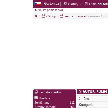
Garten.cz
Články
Diskusní fó
Nejste přihlášen(a)
články
seznam autorů
/ martin fulí
AUTOR: FULIN
Témata článků
Rostliny
Jméno:
Jehličnany
311
Kategorie:
Stromy listnaté
263