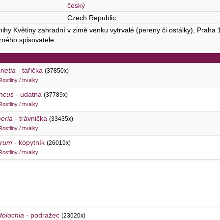
český
Czech Republic
nihy Květiny zahradní v zimě venku vytrvalé (pereny či ostálky), Praha
rného spisovatele.
rietia
- tařička
(37850x)
Rostliny / trvalky
ncus
- udatna
(37789x)
Rostliny / trvalky
eria
- trávnička
(33435x)
Rostliny / trvalky
arum
- kopytník
(26019x)
Rostliny / trvalky
stolochia
- podražec
(23620x)