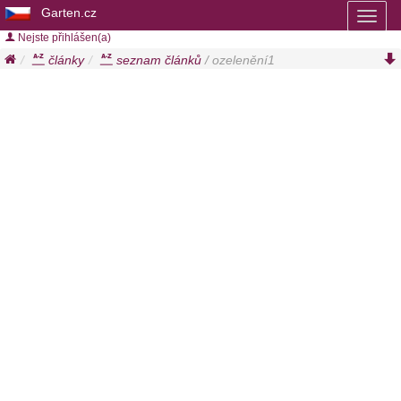
Garten.cz
Toggl
naviga
Nejste přihlášen(a)
články
seznam článků
/ ozelenění1