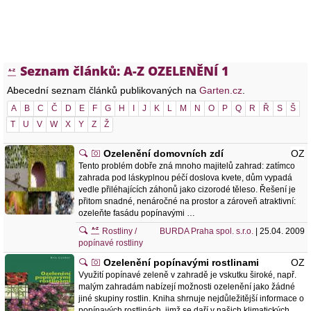
Seznam článků: A-Z OZELENĚNÍ 1
Abecední seznam článků publikovaných na
Garten.cz
.
A
B
C
Č
D
E
F
G
H
I
J
K
L
M
N
O
P
Q
R
Ř
S
Š
T
U
V
W
X
Y
Z
Ž
Ozelenění domovních zdí
OZ
Tento problém dobře zná mnoho majitelů zahrad: zatímco
zahrada pod láskyplnou péčí doslova kvete, dům vypadá
vedle přiléhajících záhonů jako cizorodé těleso. Řešení je
přitom snadné, nenáročné na prostor a zároveň atraktivní:
ozeleňte fasádu popínavými …
Rostliny /
BURDA Praha spol. s.r.o.
| 25.04. 2009
popínavé rostliny
Ozelenění popínavými rostlinami
OZ
Využití popínavé zeleně v zahradě je vskutku široké, např.
malým zahradám nabízejí možnosti ozelenění jako žádné
jiné skupiny rostlin. Kniha shrnuje nejdůležitější informace o
popínavých rostlinách, jimž se daří v našich klimatických