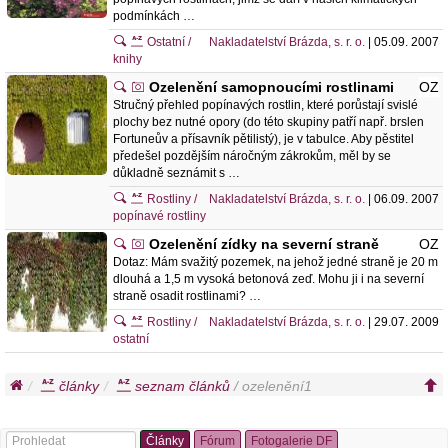
podmínkách …
Ostatní /
Nakladatelství Brázda, s. r. o.
| 05.09. 2007
knihy
Ozelenění samopnoucími rostlinami
OZ
Stručný přehled popínavých rostlin, které porůstají svislé
plochy bez nutné opory (do této skupiny patří např. brslen
Fortuneův a přísavník pětilistý), je v tabulce. Aby pěstitel
předešel pozdějším náročným zákrokům, měl by se
důkladně seznámit s …
Rostliny /
Nakladatelství Brázda, s. r. o.
| 06.09. 2007
popínavé rostliny
Ozelenění zídky na severní straně
OZ
Dotaz: Mám svažitý pozemek, na jehož jedné straně je 20 m
dlouhá a 1,5 m vysoká betonová zeď. Mohu ji i na severní
straně osadit rostlinami? …
Rostliny /
Nakladatelství Brázda, s. r. o.
| 29.07. 2009
ostatní
články
seznam článků
/ ozelenění1
Články
Fórum
Fotogalerie DF