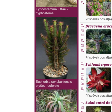
Cyphostemma juttae -
cyphostema
Příspěvek poslal(a
Dracaena drac
Příspěvek poslal(a
Schlumbergera
Euphorbia sekukuniensis -
pryšec, euforbie
Příspěvek poslal(a
Sukulentní de