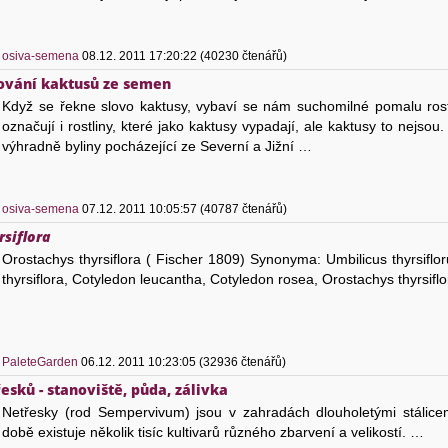
)
osiva-semena
08.12. 2011 17:20:22 (40230 čtenářů)
tování kaktusů ze semen
Když se řekne slovo kaktusy, vybaví se nám suchomilné pomalu rosto
označují i rostliny, které jako kaktusy vypadají, ale kaktusy to nejsou
výhradně byliny pocházející ze Severní a Jižní …
)
osiva-semena
07.12. 2011 10:05:57 (40787 čtenářů)
rsiflora
Orostachys thyrsiflora ( Fischer 1809) Synonyma: Umbilicus thyrsiflo
thyrsiflora, Cotyledon leucantha, Cotyledon rosea, Orostachys thyrsifl
)
PaleteGarden
06.12. 2011 10:23:05 (32936 čtenářů)
esků - stanoviště, půda, zálivka
Netřesky (rod Sempervivum) jsou v zahradách dlouholetými stálic
době existuje několik tisíc kultivarů různého zbarvení a velikostí. …