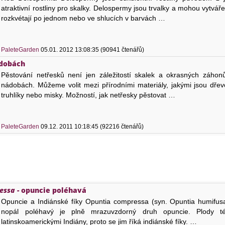
atraktivní rostliny pro skalky. Delospermy jsou trvalky a mohou vytváře
rozkvétají po jednom nebo ve shlucích v barvách …
)
PaleteGarden
05.01. 2012 13:08:35 (90941 čtenářů)
ádobách
Pěstování netřesků není jen záležitostí skalek a okrasných záho
nádobách. Můžeme volit mezi přírodními materiály, jakými jsou dřev
truhlíky nebo misky. Možností, jak netřesky pěstovat …
)
PaleteGarden
09.12. 2011 10:18:45 (92216 čtenářů)
essa
- opuncie poléhavá
Opuncie a Indiánské fíky Opuntia compressa (syn. Opuntia humifusa
nopál poléhavý je plně mrazuvzdorný druh opuncie. Plody t
latinskoamerickými Indiány, proto se jim říká indiánské fíky. …