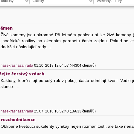
 kámen
Živé kameny jsou skromné Při letmém pohledu si lze živé kameny (L
jihoafrické rostliny na okenním parapetu často zajdou. Pokud se chc
dodržet následující rady: …
)
nasekrasnazahrada
01.10. 2018 12:04:57 (44304 čtenářů)
ejte čerstvý vzduch
Kaktusy, které stojí po celý rok v pokoji, často odmítají kvést. Vedle
slunce. …
)
nasekrasnazahrada
25.07. 2018 10:52:43 (16633 čtenářů)
 rozchodníkovce
Oblíbené kvetoucí sukulenty vynikají nejen rozmanitostí, ale také nenár