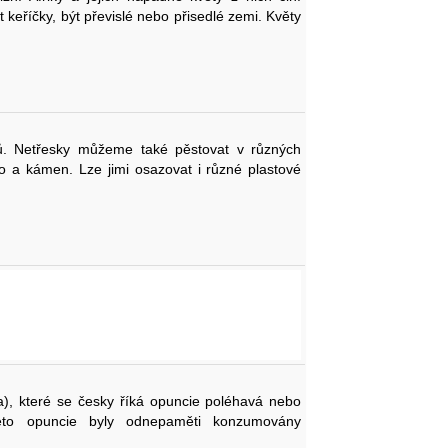
t keříčky, být převislé nebo přisedlé zemi. Květy
nů. Netřesky můžeme také pěstovat v různých
o a kámen. Lze jimi osazovat i různé plastové
), které se česky říká opuncie poléhavá nebo
éto opuncie byly odnepaměti konzumovány