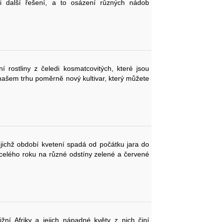
e i další řešení, a to osázení různých nádob
rostliny z čeledi kosmatcovitých, které jsou
našem trhu poměrně nový kultivar, který můžete
ejichž období kvetení spadá od počátku jara do
 celého roku na různé odstíny zelené a červené
ní Afriky a jejich nápadné květy z nich činí