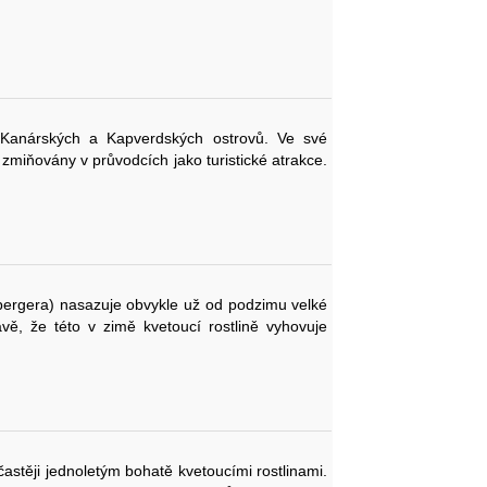
 Kanárských a Kapverdských ostrovů. Ve své
zmiňovány v průvodcích jako turistické atrakce.
ergera) nasazuje obvykle už od podzimu velké
vě, že této v zimě kvetoucí rostlině vyhovuje
astěji jednoletým bohatě kvetoucími rostlinami.