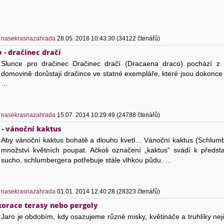
)
nasekrasnazahrada
28.05. 2018 10:43:30 (34122 čtenářů)
o
- dračinec dračí
Slunce pro dračinec Dračinec dračí (Dracaena draco) pochází z
domovině dorůstají dračince ve statné exempláře, které jsou dokonce 
…
)
nasekrasnazahrada
15.07. 2014 10:29:49 (24788 čtenářů)
- vánoční kaktus
Aby vánoční kaktus bohatě a dlouho kvetl… Vánoční kaktus (Schlumb
množství květních poupat. Ačkoli označení „kaktus“ svádí k předsta
sucho, schlumbergera potřebuje stále vlhkou půdu. …
)
nasekrasnazahrada
01.01. 2014 12:40:28 (28323 čtenářů)
korace terasy nebo pergoly
Jaro je obdobím, kdy osazujeme různé misky, květináče a truhlíky nejč