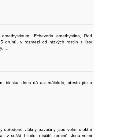
 amethystinum, Echeveria amethystina, Rod
5 druhů, v rozmezí od nízkých rostlin s listy
hy. …
em blesku, dnes dá asi málokdo, přesto jde o
by opředené vlákny pavučiny jsou velmi efektní
jí v sušší, hlinito- písčité zemině. Jsou velmi