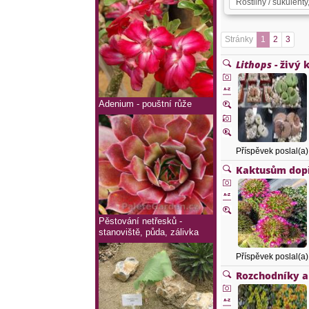
Stránky
1
2
3
Lithops
- živý
Adenium - pouštní růže
Příspěvek poslal(a
Kaktusům dopř
Pěstování netřesků -
stanoviště, půda, zálivka
Příspěvek poslal(a
Rozchodníky a