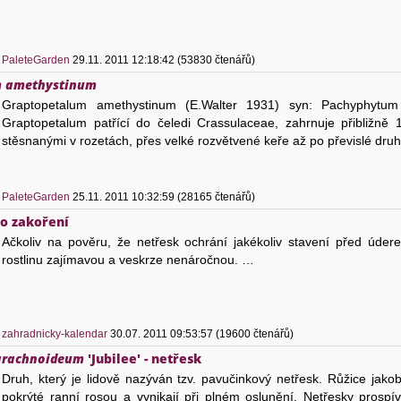
)
PaleteGarden
29.11. 2011 12:18:42 (53830 čtenářů)
m amethystinum
Graptopetalum amethystinum (E.Walter 1931) syn: Pachyphytum
Graptopetalum patřící do čeledi Crassulaceae, zahrnuje přibližně 1
stěsnanými v rozetách, přes velké rozvětvené keře až po převislé dru
)
PaleteGarden
25.11. 2011 10:32:59 (28165 čtenářů)
o zakoření
Ačkoliv na pověru, že netřesk ochrání jakékoliv stavení před úder
rostlinu zajímavou a veskrze nenáročnou. …
)
zahradnicky-kalendar
30.07. 2011 09:53:57 (19600 čtenářů)
arachnoideum
'Jubilee' - netřesk
Druh, který je lidově nazýván tzv. pavučinkový netřesk. Růžice jako
pokrýté ranní rosou a vynikají při plném oslunění. Netřesky prospíva