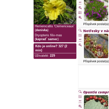
Příspěvek poslal(a
Hemerocallis 'Clemenceaux'
Netřesky v n
(
denivka
)
Dryopteris filix-mas
(
kaprad´ samec
)
Kdo je online? 327 (2
min)
Uživatelé
:
229
Příspěvek poslal(a
Opuntia compr