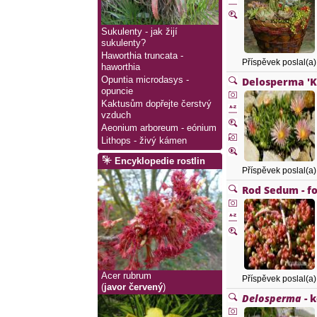
Sukulenty - jak žijí
sukulenty?
Haworthia truncata -
Příspěvek poslal(a
haworthia
Delosperma 'K
Opuntia microdasys -
opuncie
Kaktusům dopřejte čerstvý
vzduch
Aeonium arboreum - eónium
Lithops - živý kámen
Encyklopedie rostlin
Příspěvek poslal(a
Rod Sedum - f
Acer rubrum
Příspěvek poslal(a
(
javor červený
)
Delosperma
- 