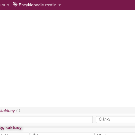
rum
Encyklopedie rostlin
, kaktusy
/ 1
ty, kaktusy