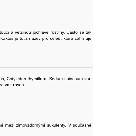
ucí a většinou pichlavé rostliny. Často se tak
. Kaktus je totiž název pro čeleď, která zahrnuje
rus, Cotyledon thyrsiflora, Sedum spinosum var.
ora var. rosea …
emi mezi zimovzdornými sukulenty. V současné