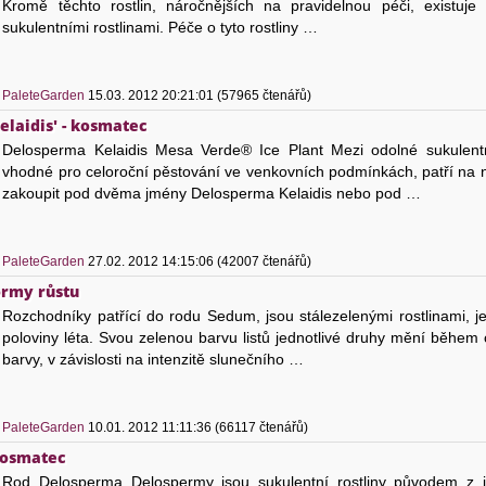
Kromě těchto rostlin, náročnějších na pravidelnou péči, existuj
sukulentními rostlinami. Péče o tyto rostliny …
)
PaleteGarden
15.03. 2012 20:21:01 (57965 čtenářů)
elaidis' - kosmatec
Delosperma Kelaidis Mesa Verde® Ice Plant Mezi odolné sukulentní 
vhodné pro celoroční pěstování ve venkovních podmínkách, patří na 
zakoupit pod dvěma jmény Delosperma Kelaidis nebo pod …
)
PaleteGarden
27.02. 2012 14:15:06 (42007 čtenářů)
ormy růstu
Rozchodníky patřící do rodu Sedum, jsou stálezelenými rostlinami, j
poloviny léta. Svou zelenou barvu listů jednotlivé druhy mění během
barvy, v závislosti na intenzitě slunečního …
)
PaleteGarden
10.01. 2012 11:11:36 (66117 čtenářů)
kosmatec
Rod Delosperma Delospermy jsou sukulentní rostliny původem z již