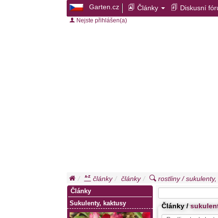
Garten.cz
Články
Diskusní fó
Nejste přihlášen(a)
články
články
rostliny / sukulenty
Články
Sukulenty, kaktusy
Články /
sukulen