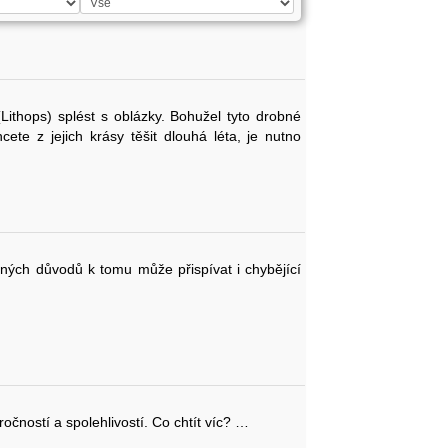
ithops) splést s oblázky. Bohužel tyto drobné
ete z jejich krásy těšit dlouhá léta, je nutno
 jiných důvodů k tomu může přispívat i chybějící
očností a spolehlivostí. Co chtít víc? …