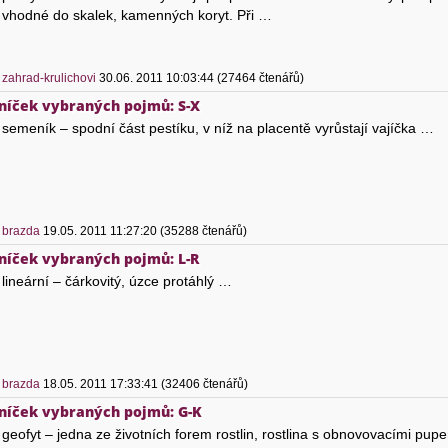
vhodné do skalek, kamenných koryt. Při …
)
zahrad-krulichovi
30.06. 2011 10:03:44 (27464 čtenářů)
vníček vybraných pojmů: S-X
semeník – spodní část pestíku, v níž na placentě vyrůstají vajíčka …
)
brazda
19.05. 2011 11:27:20 (35288 čtenářů)
vníček vybraných pojmů: L-R
lineární – čárkovitý, úzce protáhlý …
)
brazda
18.05. 2011 17:33:41 (32406 čtenářů)
vníček vybraných pojmů: G-K
geofyt – jedna ze životních forem rostlin, rostlina s obnovovacími pu