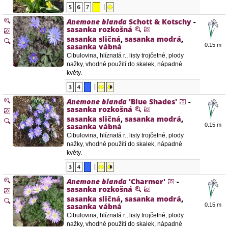
|
Anemone blanda
Schott & Kotschy
-
sasanka rozkošná
sasanka sličná
,
sasanka modrá
,
sasanka vábná
0.15 m
Cibulovina, hlíznatá r., listy trojčetné, plody
nažky, vhodné použití do skalek, nápadné
květy.
|
Anemone blanda
'Blue Shades'
-
sasanka rozkošná
sasanka sličná
,
sasanka modrá
,
sasanka vábná
0.15 m
Cibulovina, hlíznatá r., listy trojčetné, plody
nažky, vhodné použití do skalek, nápadné
květy.
|
Anemone blanda
'Charmer'
-
sasanka rozkošná
sasanka sličná
,
sasanka modrá
,
sasanka vábná
0.15 m
Cibulovina, hlíznatá r., listy trojčetné, plody
nažky, vhodné použití do skalek, nápadné