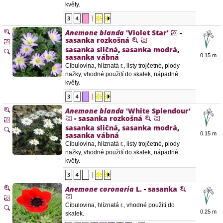
květy.
|
Anemone blanda
'Violet Star'
-
sasanka rozkošná
sasanka sličná
,
sasanka modrá
,
sasanka vábná
0.15 m
Cibulovina, hlíznatá r., listy trojčetné, plody
nažky, vhodné použití do skalek, nápadné
květy.
|
Anemone blanda
'White Splendour'
-
sasanka rozkošná
sasanka sličná
,
sasanka modrá
,
sasanka vábná
0.15 m
Cibulovina, hlíznatá r., listy trojčetné, plody
nažky, vhodné použití do skalek, nápadné
květy.
|
Anemone coronaria
L.
-
sasanka
Cibulovina, hlíznatá r., vhodné použití do
0.25 m
skalek.