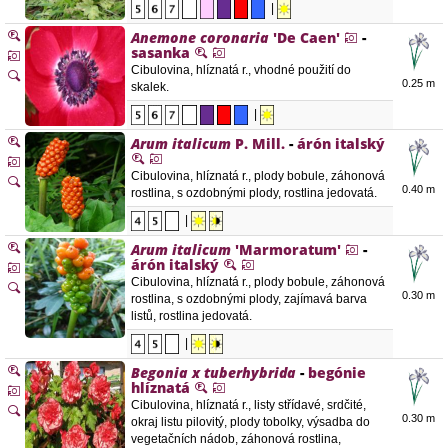
|
Anemone coronaria
'De Caen'
-
sasanka
Cibulovina, hlíznatá r., vhodné použití do
0.25 m
skalek.
|
Arum italicum
P. Mill.
-
árón italský
Cibulovina, hlíznatá r., plody bobule, záhonová
0.40 m
rostlina, s ozdobnými plody, rostlina jedovatá.
|
Arum italicum
'Marmoratum'
-
árón italský
Cibulovina, hlíznatá r., plody bobule, záhonová
0.30 m
rostlina, s ozdobnými plody, zajímavá barva
listů, rostlina jedovatá.
|
Begonia x tuberhybrida
-
begónie
hlíznatá
Cibulovina, hlíznatá r., listy střídavé, srdčité,
0.30 m
okraj listu pilovitý, plody tobolky, výsadba do
vegetačních nádob, záhonová rostlina,