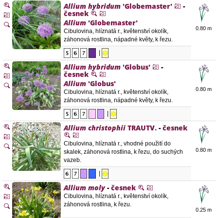
Allium hybridum
'Globemaster'
-
česnek
Allium
'Globemaster'
0.80 m
Cibulovina, hlíznatá r., květenství okolík,
záhonová rostlina, nápadné květy, k řezu.
|
Allium hybridum
'Globus'
-
česnek
Allium
'Globus'
0.80 m
Cibulovina, hlíznatá r., květenství okolík,
záhonová rostlina, nápadné květy, k řezu.
|
Allium christophii
TRAUTV.
-
česnek
Cibulovina, hlíznatá r., vhodné použití do
0.80 m
skalek, záhonová rostlina, k řezu, do suchých
vazeb.
|
Allium moly
-
česnek
Cibulovina, hlíznatá r., květenství okolík,
záhonová rostlina, k řezu.
0.25 m