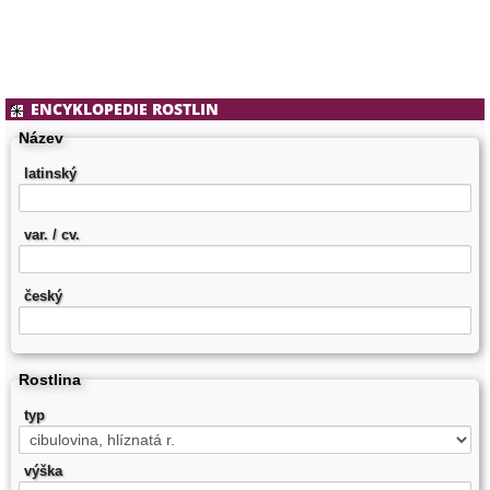
ENCYKLOPEDIE ROSTLIN
Název
latinský
var. / cv.
český
Rostlina
typ
výška