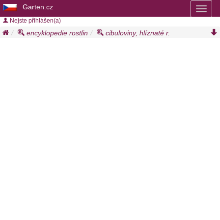
Garten.cz
Toggl
naviga
Nejste přihlášen(a)
encyklopedie rostlin
cibuloviny, hlíznaté r.