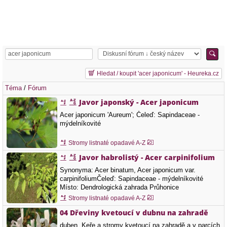
Hledat / koupit 'acer japonicum' - Heureka.cz
Téma
/
Fórum
Javor japonský - Acer japonicum
Acer japonicum 'Aureum'; Čeleď: Sapindaceae -
mýdelníkovité
Stromy listnaté opadavé A-Z
Javor habrolistý - Acer carpinifolium
Synonyma: Acer binatum, Acer japonicum var.
carpinifoliumČeleď: Sapindaceae - mýdelníkovité
Místo: Dendrologická zahrada Průhonice
Stromy listnaté opadavé A-Z
04 Dřeviny kvetoucí v dubnu na zahradě
duben, Keře a stromy kvetoucí na zahradě a v parcích