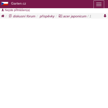
Garten.cz
Toggl
naviga
Nejste přihlášen(a)
diskusní fórum
příspěvky
acer japonicum
/ 1