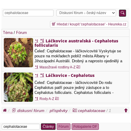
Hledat / koupit 'cephalotaceae' - Heureka.cz
Téma
/
Fórum
Láčkovice australská - Cephalotus
follicularis
Čeleď: Cephalotaceae - láčkovicovité Vyskytuje se
pouze na mokřadech poblíž města Albany v
Jihozápadní Austrálii. Drobný a naprosto ojedinělý a
evolučně izolovaný druh masožravé rostliny s
Masožravé rostliny A-Z
bizarními pastmi. Tvoří tzv. dva typy listů, normální
Láčkovice - Cephalotus
ploché asimilační a listy přeměněné v pasti.
Bačkůrkovitě vypadající pasti…
Čeleď: Cephalotaceae - láčkovicovité Do rodu
Cephalotus patří pouze jediný zástupce a to
Cephalotus follicularis. Cephalotus follicularis -
láčkovice australská Cephalotus follicularis - láčkovice
Rody A-Z
australská
diskusní fórum
příspěvky
cephalotaceae
/ 1
Články
Fórum
Fotogalerie DF