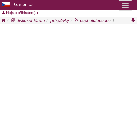
Garten.cz
Toggl
naviga
Nejste přihlášen(a)
diskusní fórum
příspěvky
cephalotaceae
/ 1