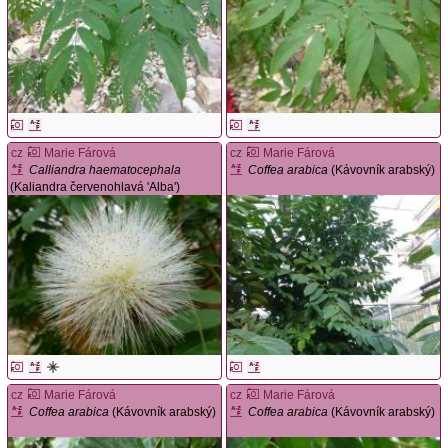
cz
Marie Fárová
cz
Marie Fárová
Calliandra haematocephala
Coffea arabica
(Kávovník arabský)
(Kaliandra červenohlavá 'Alba')
cz
Marie Fárová
cz
Marie Fárová
Coffea arabica
(Kávovník arabský)
Coffea arabica
(Kávovník arabský)