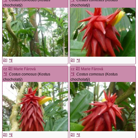
chocholatý)
chocholatý)
cz
Marie Fárová
cz
Marie Fárová
Costus comosus
(Kostus
Costus comosus
(Kostus
chocholatý)
chocholatý)