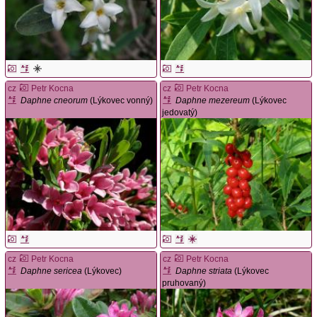
cz
Petr Kocna
cz
Petr Kocna
Daphne cneorum
(Lýkovec vonný)
Daphne mezereum
(Lýkovec
jedovatý)
cz
Petr Kocna
cz
Petr Kocna
Daphne sericea
(Lýkovec)
Daphne striata
(Lýkovec
pruhovaný)