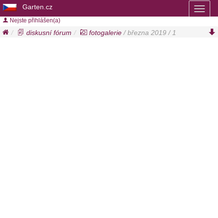
Garten.cz
Toggl
naviga
Nejste přihlášen(a)
diskusní fórum
fotogalerie
/ března 2019 / 1