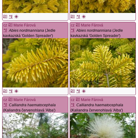
cz
Marie Fárová
cz
Marie Fárová
Abies nordmanniana
(Jedle
Abies nordmanniana
(Jedle
kavkazská 'Golden Spreader')
kavkazská 'Golden Spreader')
cz
Marie Fárová
cz
Marie Fárová
Calliandra haematocephala
Calliandra haematocephala
(Kaliandra červenohlavá 'Alba')
(Kaliandra červenohlavá 'Alba')