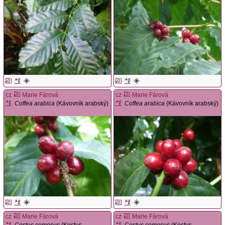
cz
Marie Fárová
cz
Marie Fárová
Coffea arabica
(Kávovník arabský)
Coffea arabica
(Kávovník arabský)
cz
Marie Fárová
cz
Marie Fárová
Costus comosus
(Kostus
Costus comosus
(Kostus