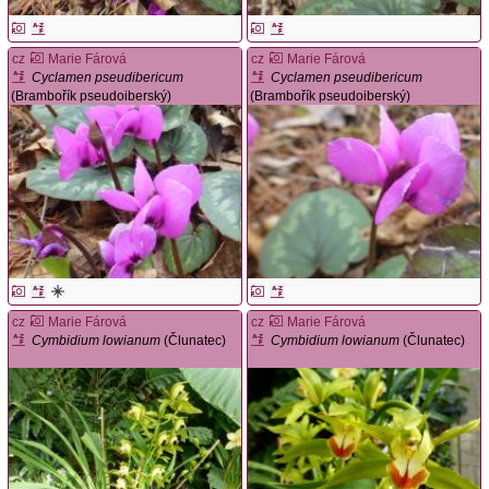
cz
Marie Fárová
cz
Marie Fárová
Cyclamen pseudibericum
Cyclamen pseudibericum
(Brambořík pseudoiberský)
(Brambořík pseudoiberský)
cz
Marie Fárová
cz
Marie Fárová
Cymbidium lowianum
(Člunatec)
Cymbidium lowianum
(Člunatec)