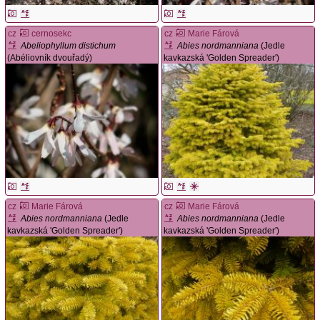
cz
cernosekc
cz
Marie Fárová
Abeliophyllum distichum
Abies nordmanniana
(Jedle
(Abéliovník dvouřadý)
kavkazská 'Golden Spreader')
cz
Marie Fárová
cz
Marie Fárová
Abies nordmanniana
(Jedle
Abies nordmanniana
(Jedle
kavkazská 'Golden Spreader')
kavkazská 'Golden Spreader')