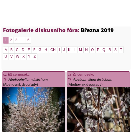
Fotogalerie diskusního fóra:
Března 2019
1
2
3
…
6
A
B
C
D
E
F
G
H
CH
I
J
K
L
M
N
O
P
Q
R
S
T
U
V
W
X
Y
Z
cz
cernosekc
cz
cernosekc
Abeliophyllum distichum
Abeliophyllum distichum
(Abéliovník dvouřadý)
(Abéliovník dvouřadý)