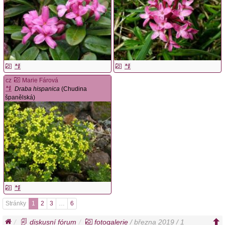
cz
Marie Fárová
Draba hispanica
(Chudina
španělská)
Stránky
1
2
3
…
6
diskusní fórum
fotogalerie
/ března 2019 / 1