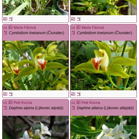
cz
Marie Fárová
cz
Marie Fárová
Cymbidium lowianum
(Člunatec)
Cymbidium lowianum
(Člunatec)
cz
Petr Kocna
cz
Petr Kocna
Daphne alpina
(Lýkovec alpský)
Daphne altaica
(Lýkovec altajský)