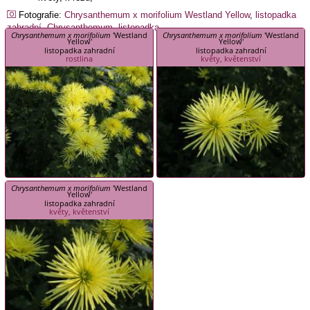
Fotografie:
Chrysanthemum x morifolium
Westland Yellow
,
listopadka
zahradní
,
Chrysanthemum
,
listopadka
Chrysanthemum x morifolium
'Westland
Chrysanthemum x morifolium
'Westland
Yellow'
Yellow'
listopadka zahradní
listopadka zahradní
rostlina
květy, květenství
Chrysanthemum x morifolium
'Westland
Yellow'
listopadka zahradní
květy, květenství