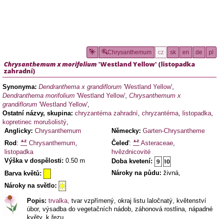
Chrysanthemum
cz
sk
en
de
pl
Chrysanthemum x morifolium
'Westland Yellow'
(
listopadka
zahradní
)
Synonyma:
Dendranthema x grandiflorum
'Westland Yellow'
,
Dendranthema morifolium
'Westland Yellow'
,
Chrysanthemum x
grandiflorum
'Westland Yellow'
,
Ostatní názvy, skupina:
chryzantéma zahradní
,
chryzantéma
,
listopadka
,
kopretinec morušolistý
,
Anglicky:
Chrysanthemum
Německy:
Garten-Chrysantheme
Rod
:
Chrysanthemum
,
Čeleď
:
Asteraceae
,
listopadka
hvězdnicovité
Výška v dospělosti:
0.50 m
Doba kvetení:
Nároky na půdu:
živná,
Barva květů:
Nároky na světlo:
Popis:
trvalka,
tvar vzpřímený, okraj listu laločnatý, květenství
úbor, výsadba do vegetačních nádob, záhonová rostlina, nápadné
květy, k řezu,