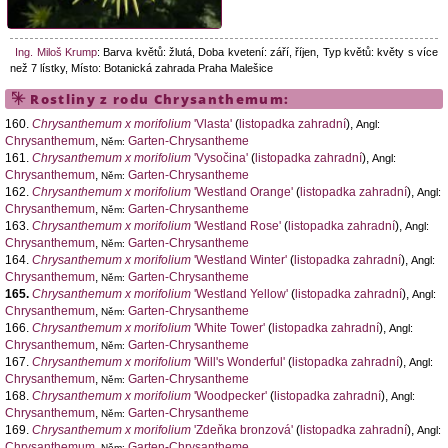
Ing. Miloš Krump
:
Barva květů: žlutá, Doba kvetení: září, říjen, Typ květů: květy s více
než 7 lístky, Místo: Botanická zahrada Praha Malešice
Rostliny z rodu
Chrysanthemum
:
160.
Chrysanthemum x morifolium
'Vlasta'
(
listopadka zahradní
),
Angl:
Chrysanthemum
,
Garten-Chrysantheme
Něm:
161.
Chrysanthemum x morifolium
'Vysočina'
(
listopadka zahradní
),
Angl:
Chrysanthemum
,
Garten-Chrysantheme
Něm:
162.
Chrysanthemum x morifolium
'Westland Orange'
(
listopadka zahradní
),
Angl:
Chrysanthemum
,
Garten-Chrysantheme
Něm:
163.
Chrysanthemum x morifolium
'Westland Rose'
(
listopadka zahradní
),
Angl:
Chrysanthemum
,
Garten-Chrysantheme
Něm:
164.
Chrysanthemum x morifolium
'Westland Winter'
(
listopadka zahradní
),
Angl:
Chrysanthemum
,
Garten-Chrysantheme
Něm:
165.
Chrysanthemum x morifolium
'Westland Yellow'
(
listopadka zahradní
),
Angl:
Chrysanthemum
,
Garten-Chrysantheme
Něm:
166.
Chrysanthemum x morifolium
'White Tower'
(
listopadka zahradní
),
Angl:
Chrysanthemum
,
Garten-Chrysantheme
Něm:
167.
Chrysanthemum x morifolium
'Will's Wonderful'
(
listopadka zahradní
),
Angl:
Chrysanthemum
,
Garten-Chrysantheme
Něm:
168.
Chrysanthemum x morifolium
'Woodpecker'
(
listopadka zahradní
),
Angl:
Chrysanthemum
,
Garten-Chrysantheme
Něm:
169.
Chrysanthemum x morifolium
'Zdeňka bronzová'
(
listopadka zahradní
),
Angl:
Chrysanthemum
,
Garten-Chrysantheme
Něm: