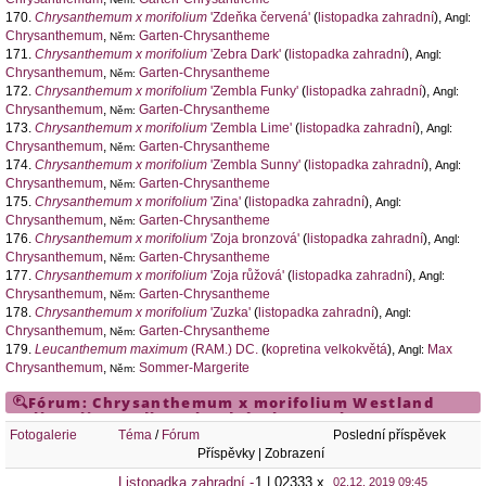
170.
Chrysanthemum x morifolium
'Zdeňka červená'
(
listopadka zahradní
),
Angl:
Chrysanthemum
,
Garten-Chrysantheme
Něm:
171.
Chrysanthemum x morifolium
'Zebra Dark'
(
listopadka zahradní
),
Angl:
Chrysanthemum
,
Garten-Chrysantheme
Něm:
172.
Chrysanthemum x morifolium
'Zembla Funky'
(
listopadka zahradní
),
Angl:
Chrysanthemum
,
Garten-Chrysantheme
Něm:
173.
Chrysanthemum x morifolium
'Zembla Lime'
(
listopadka zahradní
),
Angl:
Chrysanthemum
,
Garten-Chrysantheme
Něm:
174.
Chrysanthemum x morifolium
'Zembla Sunny'
(
listopadka zahradní
),
Angl:
Chrysanthemum
,
Garten-Chrysantheme
Něm:
175.
Chrysanthemum x morifolium
'Zina'
(
listopadka zahradní
),
Angl:
Chrysanthemum
,
Garten-Chrysantheme
Něm:
176.
Chrysanthemum x morifolium
'Zoja bronzová'
(
listopadka zahradní
),
Angl:
Chrysanthemum
,
Garten-Chrysantheme
Něm:
177.
Chrysanthemum x morifolium
'Zoja růžová'
(
listopadka zahradní
),
Angl:
Chrysanthemum
,
Garten-Chrysantheme
Něm:
178.
Chrysanthemum x morifolium
'Zuzka'
(
listopadka zahradní
),
Angl:
Chrysanthemum
,
Garten-Chrysantheme
Něm:
179.
Leucanthemum maximum
(RAM.) DC.
(
kopretina velkokvětá
),
Max
Angl:
Chrysanthemum
,
Sommer-Margerite
Něm:
Fórum:
Chrysanthemum x morifolium
Westland
Yellow
,
listopadka zahradní
,
Chrysanthemum
,
listopadka
Fotogalerie
Téma
/
Fórum
Poslední příspěvek
Příspěvky | Zobrazení
Listopadka zahradní -
1 | 02333 x
02.12. 2019 09:45