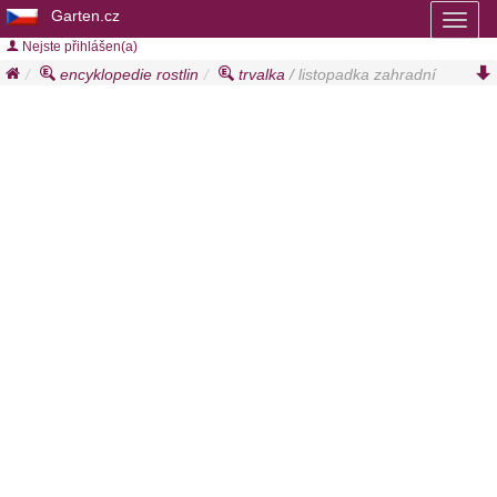
Garten.cz
Toggl
naviga
Nejste přihlášen(a)
encyklopedie rostlin
trvalka
/ listopadka zahradní