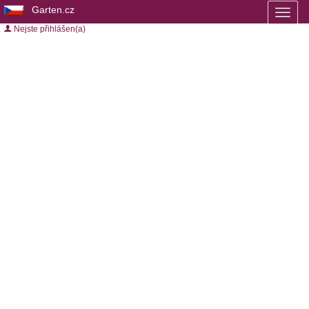
Garten.cz
Toggl
naviga
Nejste přihlášen(a)