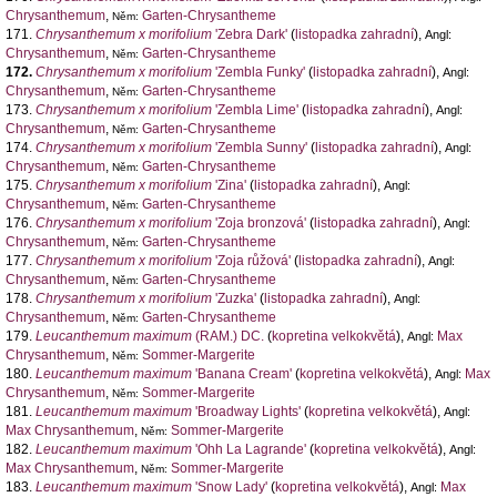
Chrysanthemum
,
Garten-Chrysantheme
Něm:
171.
Chrysanthemum x morifolium
'Zebra Dark'
(
listopadka zahradní
),
Angl:
Chrysanthemum
,
Garten-Chrysantheme
Něm:
172.
Chrysanthemum x morifolium
'Zembla Funky'
(
listopadka zahradní
),
Angl:
Chrysanthemum
,
Garten-Chrysantheme
Něm:
173.
Chrysanthemum x morifolium
'Zembla Lime'
(
listopadka zahradní
),
Angl:
Chrysanthemum
,
Garten-Chrysantheme
Něm:
174.
Chrysanthemum x morifolium
'Zembla Sunny'
(
listopadka zahradní
),
Angl:
Chrysanthemum
,
Garten-Chrysantheme
Něm:
175.
Chrysanthemum x morifolium
'Zina'
(
listopadka zahradní
),
Angl:
Chrysanthemum
,
Garten-Chrysantheme
Něm:
176.
Chrysanthemum x morifolium
'Zoja bronzová'
(
listopadka zahradní
),
Angl:
Chrysanthemum
,
Garten-Chrysantheme
Něm:
177.
Chrysanthemum x morifolium
'Zoja růžová'
(
listopadka zahradní
),
Angl:
Chrysanthemum
,
Garten-Chrysantheme
Něm:
178.
Chrysanthemum x morifolium
'Zuzka'
(
listopadka zahradní
),
Angl:
Chrysanthemum
,
Garten-Chrysantheme
Něm:
179.
Leucanthemum maximum
(RAM.) DC.
(
kopretina velkokvětá
),
Max
Angl:
Chrysanthemum
,
Sommer-Margerite
Něm:
180.
Leucanthemum maximum
'Banana Cream'
(
kopretina velkokvětá
),
Max
Angl:
Chrysanthemum
,
Sommer-Margerite
Něm:
181.
Leucanthemum maximum
'Broadway Lights'
(
kopretina velkokvětá
),
Angl:
Max Chrysanthemum
,
Sommer-Margerite
Něm:
182.
Leucanthemum maximum
'Ohh La Lagrande'
(
kopretina velkokvětá
),
Angl:
Max Chrysanthemum
,
Sommer-Margerite
Něm:
183.
Leucanthemum maximum
'Snow Lady'
(
kopretina velkokvětá
),
Max
Angl: