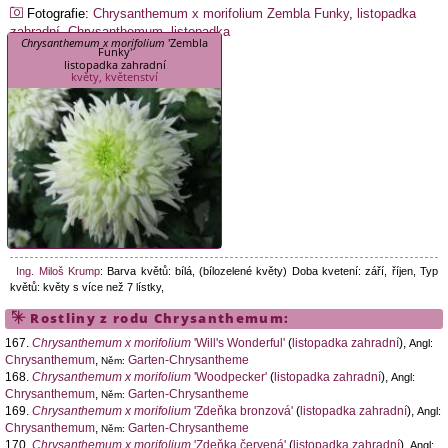
Fotografie:
Chrysanthemum x morifolium
Zembla Funky
,
listopadka
zahradní
,
Chrysanthemum
,
listopadka
Chrysanthemum x morifolium
'Zembla
Funky'
listopadka zahradní
květy, květenství
Ing. Miloš Krump
:
Barva květů: bílá, (bílozelené květy) Doba kvetení: září, říjen, Typ
květů: květy s více než 7 lístky,
Rostliny z rodu
Chrysanthemum
:
167.
Chrysanthemum x morifolium
'Will's Wonderful'
(
listopadka zahradní
),
Angl:
Chrysanthemum
,
Garten-Chrysantheme
Něm:
168.
Chrysanthemum x morifolium
'Woodpecker'
(
listopadka zahradní
),
Angl:
Chrysanthemum
,
Garten-Chrysantheme
Něm:
169.
Chrysanthemum x morifolium
'Zdeňka bronzová'
(
listopadka zahradní
),
Angl:
Chrysanthemum
,
Garten-Chrysantheme
Něm:
170.
Chrysanthemum x morifolium
'Zdeňka červená'
(
listopadka zahradní
),
Angl: