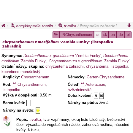
encyklopedie rostlin
trvalka
/ listopadka zahradní
Chrysanthemum
cz
sk
en
de
pl
Chrysanthemum x morifolium
'Zembla Funky'
(
listopadka
zahradní
)
Synonyma:
Dendranthema x grandiflorum
'Zembla Funky'
,
Dendranthema
morifolium
'Zembla Funky'
,
Chrysanthemum x grandiflorum
'Zembla Funky'
,
Ostatní názvy, skupina:
chryzantéma zahradní
,
chryzantéma
,
listopadka
,
kopretinec morušolistý
,
Anglicky:
Chrysanthemum
Německy:
Garten-Chrysantheme
Rod
:
Chrysanthemum
,
Čeleď
:
Asteraceae
,
listopadka
hvězdnicovité
Výška v dospělosti:
0.50 m
Doba kvetení:
Nároky na půdu:
živná,
Barva květů:
Nároky na světlo:
Popis:
trvalka,
tvar vzpřímený, okraj listu laločnatý, květenství
úbor, výsadba do vegetačních nádob, záhonová rostlina, nápadné
květy, k řezu,