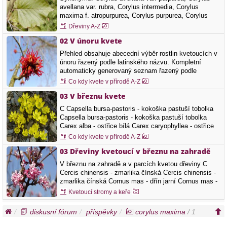
avellana var. rubra, Corylus intermedia, Corylus
maxima f. atropurpurea, Corylus purpurea, Corylus
rubra, Corylus sativa, Corylus tubulosa, Corylus
Dřeviny A-Z
tubulosa var. atropurpurea Další názvy: líska veliká
02 V únoru kvete
Čeleď: Betulaceae - břízovité Barva květů: hnědá,
Doba kvetení: únor, březen, duben,…
Přehled obsahuje abecední výběr rostlin kvetoucích v
únoru řazený podle latinského názvu. Kompletní
automaticky generovaný seznam řazený podle
českého názvu najde na stránce únoru,Rostliny
Co kdy kvete v přírodě A-Z
kvetoucí v únoru. Můžete také použít ikonky, které
03 V březnu kvete
hledají rostliny kvetoucí v květnu podle barev květů.
bílá, žlutá, světle…
C Capsella bursa-pastoris - kokoška pastuší tobolka
Capsella bursa-pastoris - kokoška pastuší tobolka
Carex alba - ostřice bílá Carex caryophyllea - ostřice
jarní Carex ericetorum - ostřice vřesovištní Carex
Co kdy kvete v přírodě A-Z
humilis - ostřice nízká Carex michelii - ostřice
03 Dřeviny kvetoucí v březnu na zahradě
micheliova Carex montana - ostřice horská Carex
pilosa - ostřice chlupatá…
V březnu na zahradě a v parcích kvetou dřeviny C
Cercis chinensis - zmarlika čínská Cercis chinensis -
zmarlika čínská Cornus mas - dřín jarní Cornus mas -
dřín jarní Corylus avellana - líska obecná Corylus
Kvetoucí stromy a keře
colurna - líska turecká Corylus maxima - líska největší
Corylus avellana - líska obecná Corylus colurna - líska
diskusní fórum
příspěvky
corylus maxima
/ 1
turecká…