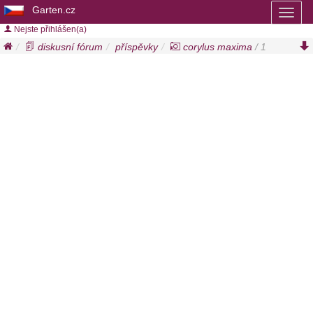
Garten.cz
Toggl
naviga
Nejste přihlášen(a)
diskusní fórum
příspěvky
corylus maxima
/ 1