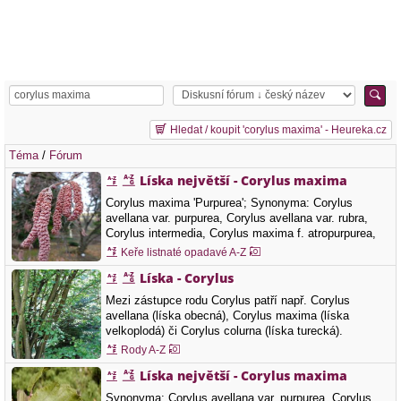
Hledat / koupit 'corylus maxima' - Heureka.cz
Téma
/
Fórum
Líska největší - Corylus maxima
Corylus maxima 'Purpurea'; Synonyma: Corylus
avellana var. purpurea, Corylus avellana var. rubra,
Corylus intermedia, Corylus maxima f. atropurpurea,
Corylus purpurea, Corylus rubra, Corylus sativa,
Keře listnaté opadavé A-Z
Corylus tubulosa, Corylus tubulosa var. atropurpurea
Líska - Corylus
Další názvy: líska veliká Čeleď: Betulaceae - břízovité
Corylus maxima je hodně podobná…
Mezi zástupce rodu Corylus patří např. Corylus
avellana (líska obecná), Corylus maxima (líska
velkoplodá) či Corylus colurna (líska turecká).
Rody A-Z
Líska největší - Corylus maxima
Synonyma: Corylus avellana var. purpurea, Corylus