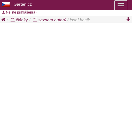
Garten.cz
Toggl
naviga
Nejste přihlášen(a)
články
seznam autorů
/ josef basík