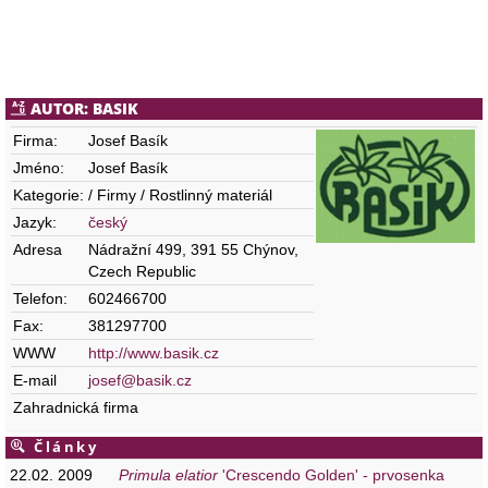
AUTOR: BASIK
Firma:
Josef Basík
Jméno:
Josef Basík
Kategorie:
/ Firmy / Rostlinný materiál
Jazyk:
český
Adresa
Nádražní 499, 391 55 Chýnov,
Czech Republic
Telefon:
602466700
Fax:
381297700
WWW
http://www.basik.cz
E-mail
josef@basik.cz
Zahradnická firma
Články
22.02. 2009
Primula elatior
'Crescendo Golden' - prvosenka