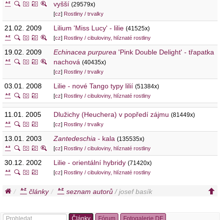
vyšší
(29579x)
[
cz
]
Rostliny / trvalky
21.02. 2009
Lilium 'Miss Lucy' - lilie
(41525x)
[
cz
]
Rostliny / cibuloviny, hlíznaté rostliny
19.02. 2009
Echinacea purpurea
'Pink Double Delight' - třapatka
nachová
(40435x)
[
cz
]
Rostliny / trvalky
03.01. 2008
Lilie - nové Tango typy lilií
(51384x)
[
cz
]
Rostliny / cibuloviny, hlíznaté rostliny
11.01. 2005
Dlužichy (Heuchera) v popředí zájmu
(81449x)
[
cz
]
Rostliny / trvalky
13.01. 2003
Zantedeschia
- kala
(135535x)
[
cz
]
Rostliny / cibuloviny, hlíznaté rostliny
30.12. 2002
Lilie - orientální hybridy
(71420x)
[
cz
]
Rostliny / cibuloviny, hlíznaté rostliny
články
seznam autorů
/ josef basík
Články
Fórum
Fotogalerie DF