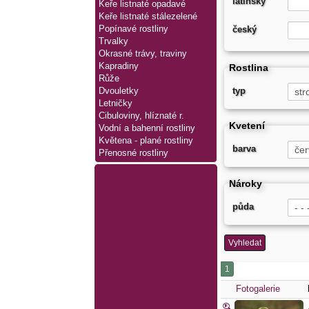
latinský
Keře listnaté opadavé
Keře listnaté stálezelené
Popínavé rostliny
český
Trvalky
Okrasné trávy, traviny
Kapradiny
Rostlina
Růže
Dvouletky
typ
Letničky
Cibuloviny, hlíznaté r.
Kvetení
Vodní a bahenní rostliny
Květena - plané rostliny
barva
Přenosné rostliny
Nároky
půda
Vyhledat
Fotogalerie