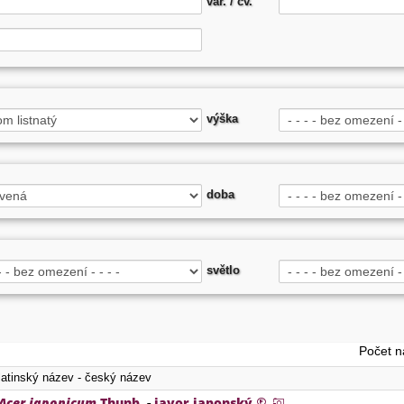
var. / cv.
výška
doba
světlo
Počet n
latinský název - český název
Acer japonicum
Thunb.
-
javor japonský