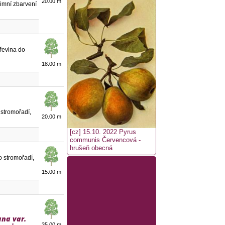
20.00 m
dzimní zbarvení
 dřevina do
18.00 m
o stromořadí,
20.00 m
[cz] 15.10. 2022
Pyrus
communis Červencová -
hrušeň obecná
ho stromořadí,
15.00 m
ana var.
35.00 m