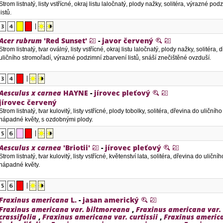
Strom listnatý, listy vstřícné, okraj listu laločnatý, plody nažky, solitéra, výrazné po
listů.
|
Acer rubrum
'Red Sunset'
-
javor červený
Strom listnatý, tvar oválný, listy vstřícné, okraj listu laločnatý, plody nažky, solitéra,
uličního stromořadí, výrazné podzimní zbarvení listů, snáší znečištěné ovzduší.
|
Aesculus x carnea
HAYNE
-
jírovec pleťový
jírovec červený
Strom listnatý, tvar kulovitý, listy vstřícné, plody tobolky, solitéra, dřevina do uličníh
nápadné květy, s ozdobnými plody.
|
Aesculus x carnea
'Briotii'
-
jírovec pleťový
Strom listnatý, tvar kulovitý, listy vstřícné, květenství lata, solitéra, dřevina do uliční
nápadné květy.
|
Fraxinus americana
L.
-
jasan americký
Fraxinus americana var. biltmoreana
,
Fraxinus americana var.
crassifolia
,
Fraxinus americana var. curtissii
,
Fraxinus americ