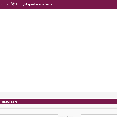
rum
Encyklopedie rostlin
 ROSTLIN