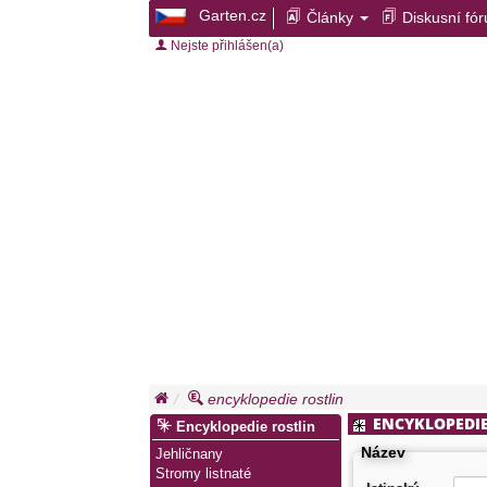
Garten.cz
Články
Diskusní fó
Nejste přihlášen(a)
encyklopedie rostlin
ENCYKLOPEDIE
Encyklopedie rostlin
Název
Jehličnany
Stromy listnaté