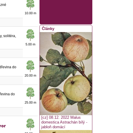
razné
10.00 m
Články
y, solitéra,
5.00 m
, dřevina do
20.00 m
 dřevina do
25.00 m
[cz] 08.12. 2022
Malus
domestica Astrachán bílý -
vor
jabloň domácí