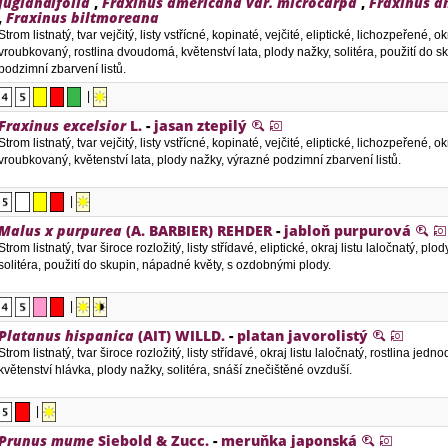
juglandifolia
,
Fraxinus americana var. microcarpa
,
Fraxinus a
,
Fraxinus biltmoreana
Strom listnatý, tvar vejčitý, listy vstřícné, kopinaté, vejčité, eliptické, lichozpeřené, okr
vroubkovaný, rostlina dvoudomá, květenství lata, plody nažky, solitéra, použití do s
podzimní zbarvení listů.
|
Fraxinus excelsior
L.
-
jasan ztepilý
Strom listnatý, tvar vejčitý, listy vstřícné, kopinaté, vejčité, eliptické, lichozpeřené, okr
vroubkovaný, květenství lata, plody nažky, výrazné podzimní zbarvení listů.
|
Malus x purpurea
(A. BARBIER) REHDER
-
jabloň purpurová
Strom listnatý, tvar široce rozložitý, listy střídavé, eliptické, okraj listu laločnatý, plo
solitéra, použití do skupin, nápadné květy, s ozdobnými plody.
|
Platanus hispanica
(AIT) WILLD.
-
platan javorolistý
Strom listnatý, tvar široce rozložitý, listy střídavé, okraj listu laločnatý, rostlina jed
květenství hlávka, plody nažky, solitéra, snáší znečištěné ovzduší.
|
Prunus mume
Siebold & Zucc.
-
meruňka japonská