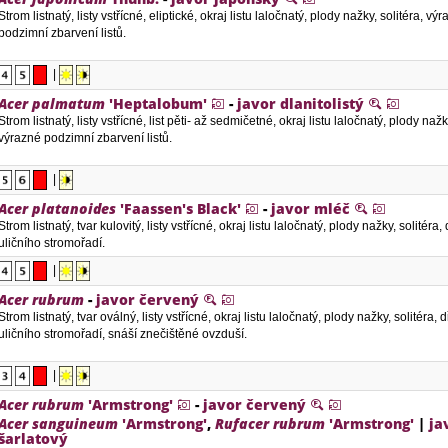
Strom listnatý, listy vstřícné, eliptické, okraj listu laločnatý, plody nažky, solitéra, vý
podzimní zbarvení listů.
|
Acer palmatum
'Heptalobum'
-
javor dlanitolistý
Strom listnatý, listy vstřícné, list pěti- až sedmičetné, okraj listu laločnatý, plody nažk
výrazné podzimní zbarvení listů.
|
Acer platanoides
'Faassen's Black'
-
javor mléč
Strom listnatý, tvar kulovitý, listy vstřícné, okraj listu laločnatý, plody nažky, solitéra
uličního stromořadí.
|
Acer rubrum
-
javor červený
Strom listnatý, tvar oválný, listy vstřícné, okraj listu laločnatý, plody nažky, solitéra,
uličního stromořadí, snáší znečištěné ovzduší.
|
Acer rubrum
'Armstrong'
-
javor červený
Acer sanguineum
'Armstrong'
,
Rufacer rubrum
'Armstrong'
|
ja
šarlatový