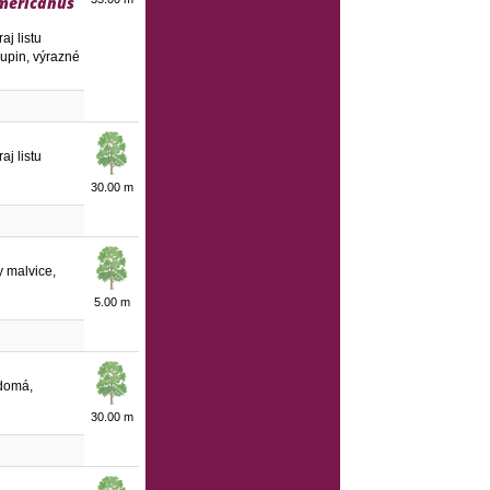
mericanus
aj listu
kupin, výrazné
aj listu
30.00 m
dy malvice,
5.00 m
nodomá,
30.00 m